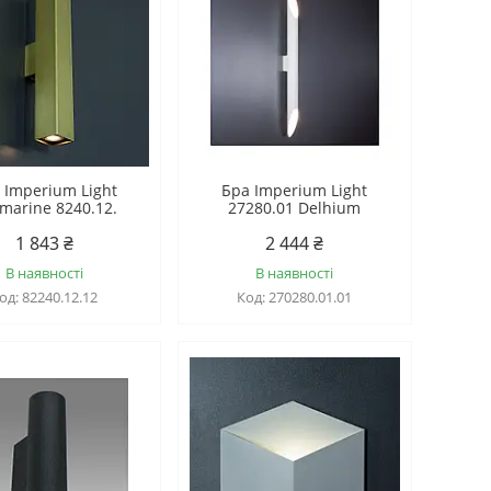
 Imperium Light
Бра Imperium Light
marine 8240.12.
27280.01 Delhium
1 843 ₴
2 444 ₴
В наявності
В наявності
82240.12.12
270280.01.01