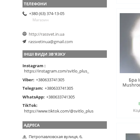
+380 (63) 374-13-05
Магазин
http://rassvet.in.ua
rassvetinua@gmail.com
ІНШІ ВИДИ ЗВ'ЯЗКУ
Instagram
https://instagram.com/svitlo_plus_
Viber
+380633741305
Бра 
Mushroo
Telegram
+380633741305
WhatsApp
+380633741305
TikTok
https://www.tiktok.com/@svitlo_plus
Петропавловская вулиця, 6,