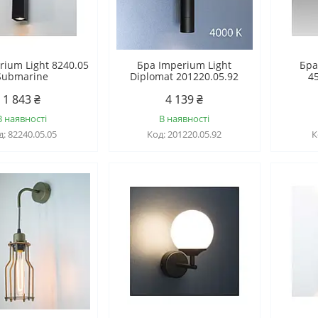
rium Light 8240.05
Бра Imperium Light
Бра
Submarine
Diplomat 201220.05.92
4
1 843 ₴
4 139 ₴
В наявності
В наявності
82240.05.05
201220.05.92