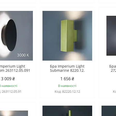
Imperium Light
Бра Imperium Light
Бра
m 263112.05.091
Submarine 8220.12.
27
3 009 ₴
1 656 ₴
В наявності
В наявності
263112.05.91
82220.12.12