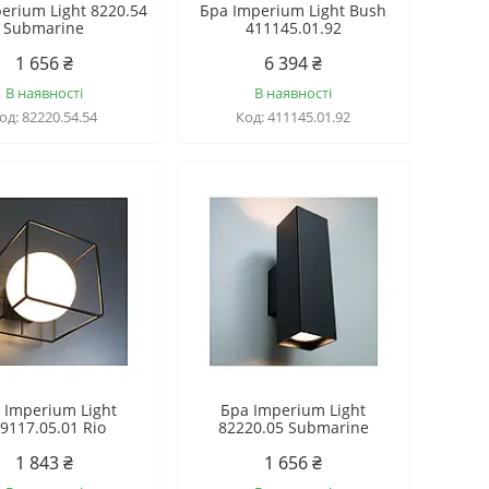
erium Light 8220.54
Бра Imperium Light Bush
Submarine
411145.01.92
1 656 ₴
6 394 ₴
В наявності
В наявності
82220.54.54
411145.01.92
 Imperium Light
Бра Imperium Light
9117.05.01 Rio
82220.05 Submarine
1 843 ₴
1 656 ₴