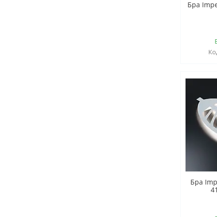
Бра Impe
Бра Imp
4