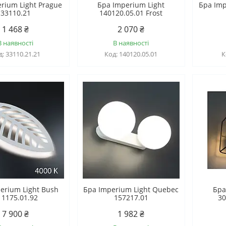
rium Light Prague
Бра Imperium Light
Бра Imp
33110.21
140120.05.01 Frost
1 468 ₴
2 070 ₴
В наявності
В наявності
33110.21.21
140120.05.01
erium Light Bush
Бра Imperium Light Quebec
Бра
11175.01.92
157217.01
30
7 900 ₴
1 982 ₴