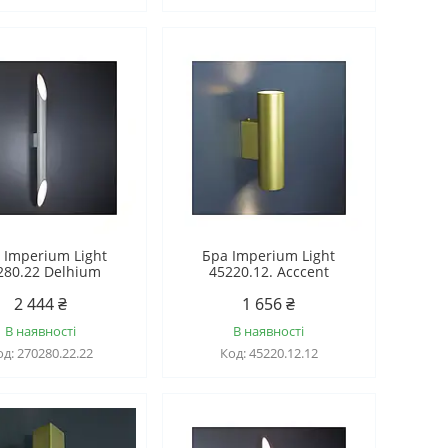
 Imperium Light
Бра Imperium Light
280.22 Delhium
45220.12. Acccent
2 444 ₴
1 656 ₴
В наявності
В наявності
270280.22.22
45220.12.12