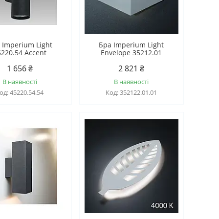
 Imperium Light
Бра Imperium Light
5220.54 Accent
Envelope 35212.01
1 656 ₴
2 821 ₴
В наявності
В наявності
45220.54.54
352122.01.01