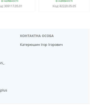
В наявності
В наявності
309117.05.01
82220.05.05
Катерюшин Ігор Ігорович
us_
_plus