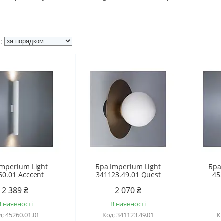
Imperium Light
Бра Imperium Light
Бра
60.01 Acccent
341123.49.01 Quest
45
2 389 ₴
2 070 ₴
В наявності
В наявності
45260.01.01
341123.49.01