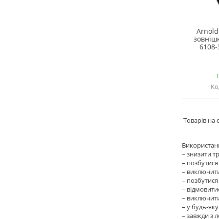
Arnold
зовнішн
6108-
Використанн
– знизити т
– позбутися 
– виключити
– позбутися 
– відмовити
– виключити
– у будь-яку
– завжди з 