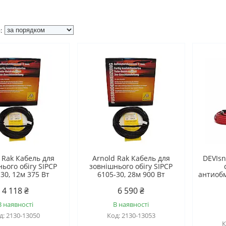
 Rak Кабель для
Arnold Rak Кабель для
DEVIsn
ього обігу SIPCP
зовнішнього обігу SIPCP
30, 12м 375 Вт
6105-30, 28м 900 Вт
антиоб
4 118 ₴
6 590 ₴
В наявності
В наявності
2130-13050
2130-13053