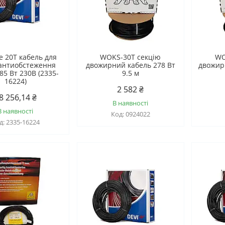
e 20T кабель для
WOKS-30T секцію
WO
і антиобстеження
двожирний кабель 278 Вт
двожир
85 Вт 230B (2335-
9.5 м
16224)
2 582 ₴
8 256,14 ₴
В наявності
В наявності
0924022
2335-16224