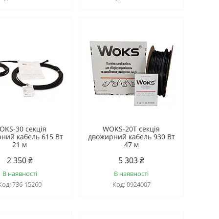
OKS-30 секція
WOKS-20T секція
ний кабель 615 Вт
двожирний кабель 930 Вт
21 м
47 м
2 350 ₴
5 303 ₴
В наявності
В наявності
736-15260
0924007