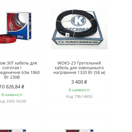
ow 30T кабель для
WOKS-23 Гретельний
сніготая і
кабель для зовнішнього
леденення 63м 1860
нагрівання 1320 Вт (58 м)
Вт 230B
3 400 ₴
10 626,84 ₴
В наявності
В наявності
736-14653
2335-16239