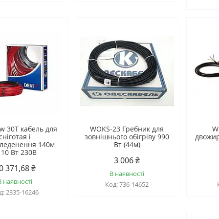
w 30T кабель для
WOKS-23 Гребник для
W
сніготая і
зовнішнього обігріву 990
двожир
леденення 140м
Вт (44м)
110 Вт 230B
3 006 ₴
0 371,68 ₴
В наявності
В наявності
736-14652
2335-16246