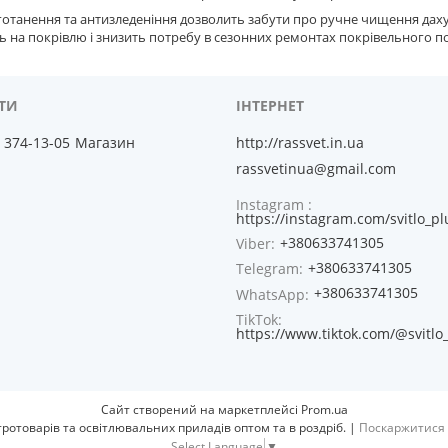
готанення та антизледеніння дозволить забути про ручне чищення даху 
 на покрівлю і знизить потребу в сезонних ремонтах покрівельного п
) 374-13-05
Магазин
http://rassvet.in.ua
rassvetinua@gmail.com
Instagram
https://instagram.com/svitlo_pl
+380633741305
Viber
+380633741305
Telegram
+380633741305
WhatsApp
TikTok
https://www.tiktok.com/@svitlo
Сайт створений на маркетплейсі
Prom.ua
RASSVET - Комплексне постачання електротоварів та освітлювальних приладів оптом та в роздріб. |
Поскаржитися 
Select Language
▼