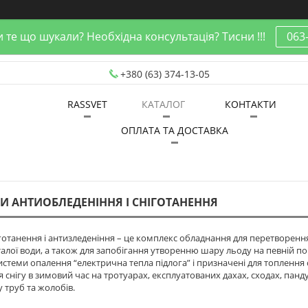
 те що шукали? Необхідна консультація? Тисни !!!
063
+380 (63) 374-13-05
RASSVET
КАТАЛОГ
КОНТАКТИ
ОПЛАТА ТА ДОСТАВКА
И АНТИОБЛЕДЕНІННЯ І СНІГОТАНЕННЯ
готанення і антизледеніння – це комплекс обладнання для перетворення 
талої води, а також для запобігання утворенню шару льоду на певній по
системи опалення “електрична тепла підлога” і призначені для топлення 
снігу в зимовий час на тротуарах, експлуатованих дахах, сходах, пандус
у труб та жолобів.