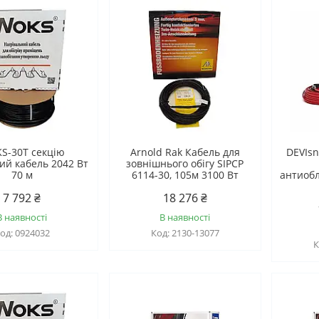
S-30T секцію
Arnold Rak Кабель для
DEVIsn
й кабель 2042 Вт
зовнішнього обігу SIPCP
70 м
6114-30, 105м 3100 Вт
антиоб
7 792 ₴
18 276 ₴
В наявності
В наявності
0924032
2130-13077