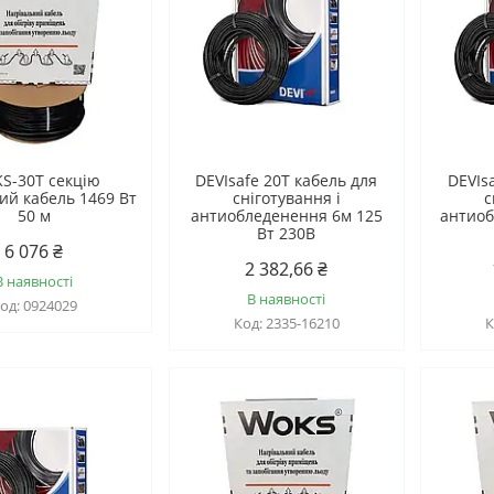
S-30T секцію
DEVIsafe 20T кабель для
DEVIs
й кабель 1469 Вт
сніготування і
с
50 м
антиобледенення 6м 125
антиоб
Вт 230B
6 076 ₴
2 382,66 ₴
В наявності
В наявності
0924029
2335-16210