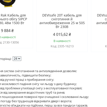
 Rak Кабель для
DEVIsafe 20T кабель для
DEVIs
ього обігу SIPCP
сніготиння й
с
30, 48м 1500 Вт
антиобмереження 25 м 505
антио
Вт 230B
9 884 ₴
4 015,62 ₴
В наявності
В наявності
2130-13056
2335-16213
я систем сніготанення та антизледеніння дозволяє:
равматичність, підвищити безпеку;
від ручної праці з прибирання снігу;
 можливості падіння снігу чи льоду з даху будинку;
від проблеми утилізації снігу з експлуатованої покрівлі;
ся від замерзання водостічних труб та ринв;
 пошкодження поверхні при очищенні і сколюванні льоду;
 погоду без труднощів відкривати двері і ворота;
легкістю в’їжджати на підйоми, перш за все пандуси гаражів.