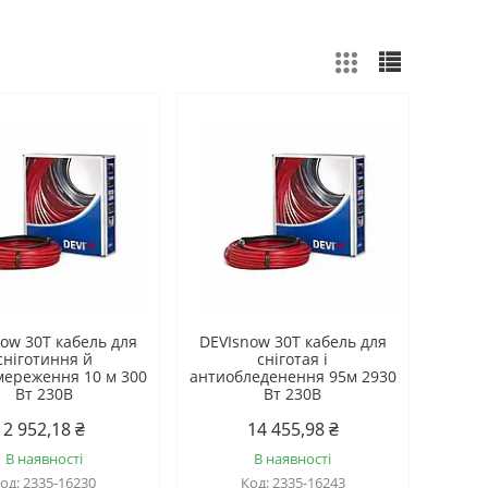
ow 30T кабель для
DEVIsnow 30T кабель для
сніготиння й
сніготая і
мереження 10 м 300
антиобледенення 95м 2930
Вт 230B
Вт 230B
2 952,18 ₴
14 455,98 ₴
В наявності
В наявності
2335-16230
2335-16243