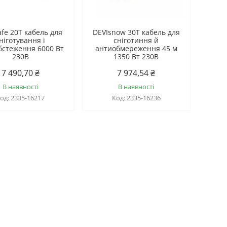
afe 20T кабель для
DEVIsnow 30T кабель для
ніготування і
сніготиння й
бстеження 6000 Вт
антиобмереження 45 м
230B
1350 Вт 230B
7 490,70 ₴
7 974,54 ₴
В наявності
В наявності
2335-16217
2335-16236