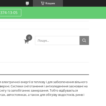
Кошик
-374-13-05
електричної енергії в теплову і для забезпечення вільного
верхні. Системи сніготанення і антизледеніння засновані на
снігу та запобіганню замерзання. Тобто відбувається
ах, автостоянках, а також для обігріву водостоків, ринв і