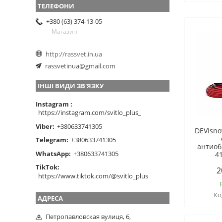
+380 (63) 374-13-05
Магазин
http://rassvet.in.ua
rassvetinua@gmail.com
ІНШІ ВИДИ ЗВ'ЯЗКУ
Instagram
https://instagram.com/svitlo_plus_
Viber
+380633741305
DEVIsno
Telegram
+380633741305
антиоб
WhatsApp
+380633741305
4
TikTok
2
https://www.tiktok.com/@svitlo_plus
Петропавловская вулиця, 6,