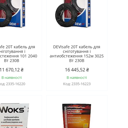
afe 20T кабель для
DEVIsafe 20T кабель для
ніготування і
сніготування і
стеження 101 2040
антиобстеження 152м 3025
Вт 230B
Вт 230B
11 670,12 ₴
16 445,52 ₴
В наявності
В наявності
2335-16220
2335-16223