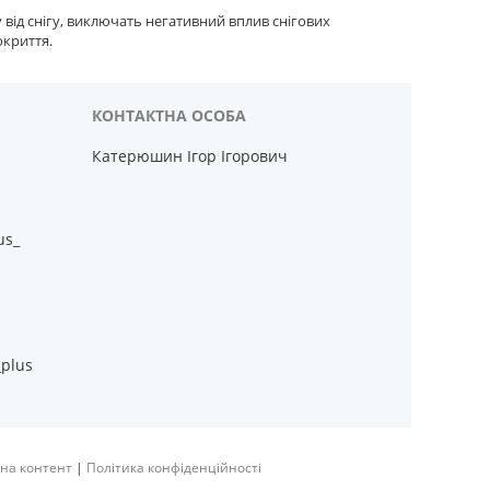
від снігу, виключать негативний вплив снігових
окриття.
Катерюшин Ігор Ігорович
us_
_plus
на контент
|
Політика конфіденційності