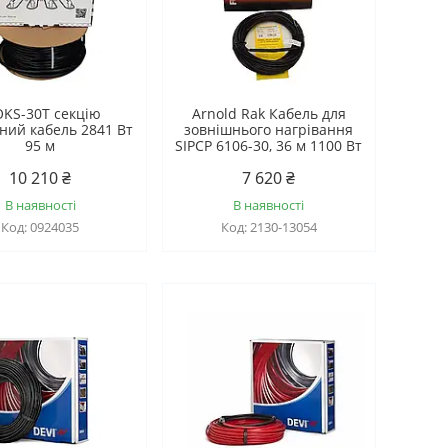
KS-30T секцію
Arnold Rak Кабель для
ний кабель 2841 Вт
зовнішнього нагрівання
95 м
SIPCP 6106-30, 36 м 1100 Вт
10 210 ₴
7 620 ₴
В наявності
В наявності
0924035
2130-13054