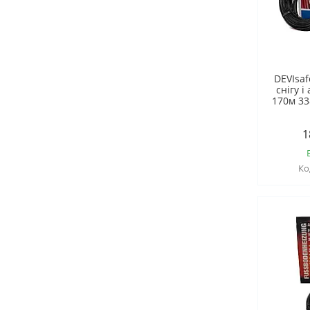
DEVIsaf
снігу 
170м 33
1