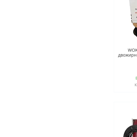
WOK
двожирни