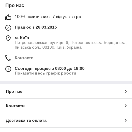
Про нас
100% позитивних з 7 відгуків за рік
Светодиодные прожекторы представляют собой
Працює з 26.03.2015
влагозащищенный корпус, внутри которого расположены
источник света и питающие приборы. Прожектор
оснащен
м. Київ
поворотным держателем
, что позволяет фиксировать
Петропавловская вулиця, 6, Петропавлівська Борщагівка,
светильник в необходимом положении.
Київська обл., 08130, Київ, Україна
Контакти
Благодаря тому, что светодиодные прожекторы
имеют герметичный корпус (хорошая защита от влаги, пыли
Сьогодні працює з 08:00 до 18:00
Показати весь графік роботи
и грязи) и
климатическое исполнение (возможность работать в
диапазоне температур от -60 до 50C), данные
Про нас
светодиодные прожекторы широко применяют для уличного
освещения.
Контакти
В связи с этим, светодиодные прожекторы применяют для:
Доставка та оплата
подсветки рекламных конструкций, баннеров, щитов
подсветки фасадов зданий