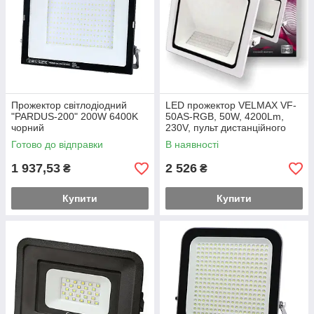
Прожектор світлодіодний
LED прожектор VELMAX VF-
"PARDUS-200" 200W 6400K
50AS-RGB, 50W, 4200Lm,
чорний
230V, пульт дистанційного
керування
Готово до відправки
В наявності
1 937,53
2 526
₴
₴
Купити
Купити