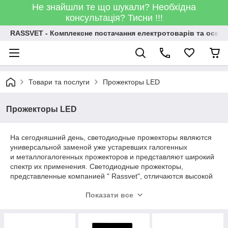
Не знайшли те що шукали? Необхідна
консультація? Тисни !!!
RASSVET - Комплексне постачання електротоварів та освіт
Товари та послуги
Прожекторы LED
Прожекторы LED
На сегодняшний день, светодиодные прожекторы являются
универсальной заменой уже устаревших галогенных
и металлогалогенных прожекторов и представляют широкий
спектр их применения. Светодиодные прожекторы,
представленные компанией " Rassvet", отличаются высокой
яркостью светодиодов, низким их энергопотреблением,
Показати все
надежностью и долгим сроком службы, что делает их
наиболее перспективными для осуществления задач по
энергосберегающему освещению и декоративной
подсветки.