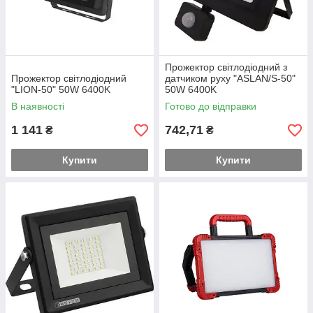
Прожектор світлодіодний з
Прожектор світлодіодний
датчиком руху "ASLAN/S-50"
"LION-50" 50W 6400K
50W 6400K
В наявності
Готово до відправки
1 141
742,71
₴
₴
Купити
Купити