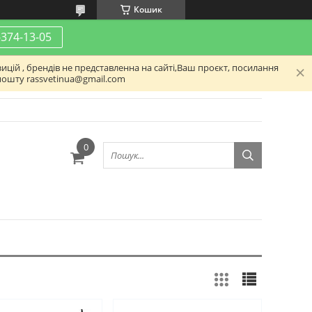
Кошик
-374-13-05
ицій , брендів не представленна на сайті,Ваш проєкт, посилання
пошту rassvetinua@gmail.com