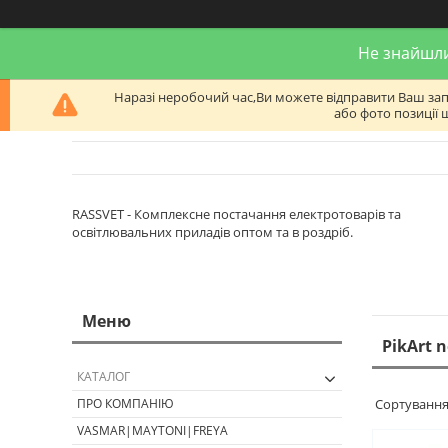
Не знайшли
Наразі неробочий час,Ви можете відправити Ваш запит
або фото позиції 
RASSVET - Комплексне постачання електротоварів та
освітлювальних приладів оптом та в роздріб.
PikArt n
КАТАЛОГ
ПРО КОМПАНІЮ
VASMAR|MAYTONI|FREYA