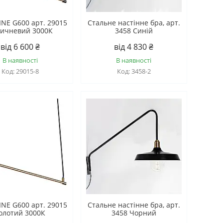
LINE G600 арт. 29015
Стальне настінне бра, арт.
ичневий 3000К
3458 Синій
від 6 600 ₴
від 4 830 ₴
В наявності
В наявності
29015-8
3458-2
LINE G600 арт. 29015
Стальне настінне бра, арт.
олотий 3000К
3458 Чорний