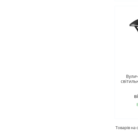
Вули
світиль
в