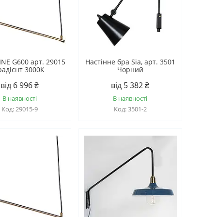
LINE G600 арт. 29015
Настінне бра Sia, арт. 3501
радієнт 3000К
Чорний
від 6 996 ₴
від 5 382 ₴
В наявності
В наявності
29015-9
3501-2