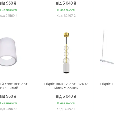
від 960 ₴
від 5 040 ₴
В наявності
В наявності
24569-4
32497-2
ий спот BPB арт.
Підвіс BINO 2, арт. 32497
Підвіс 
4569 Білий
Білий/Чорний
від 960 ₴
від 5 040 ₴
В наявності
В наявності
24569-3
32497-1