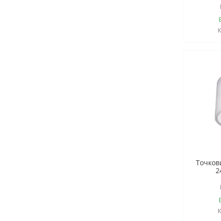
Точков
2