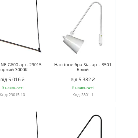
LINE G600 арт. 29015
Настінне бра Sia, арт. 3501
орний 3000К
Білий
від 5 016 ₴
від 5 382 ₴
В наявності
В наявності
29015-10
3501-1