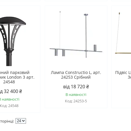
чний парковий
Лампа Constructio L, арт.
Підвіс 
ник London 3 арт.
24253 Срібний
З
24548
від 18 720 ₴
ід 32 400 ₴
В наявності
В наявності
24253-5
24548