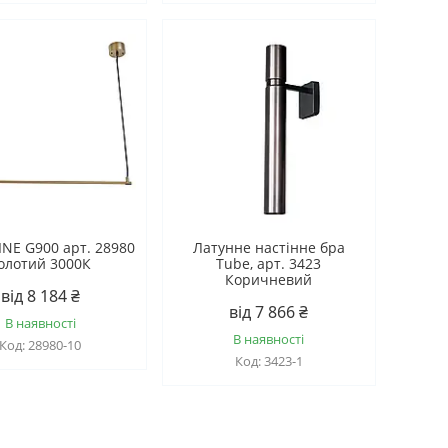
LINE G900 арт. 28980
Латунне настінне бра
олотий 3000К
Tube, арт. 3423
Коричневий
від 8 184 ₴
від 7 866 ₴
В наявності
В наявності
28980-10
3423-1