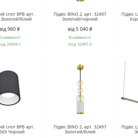
ий спот BPB арт.
Підвіс BINO 2, арт. 32497
Підвіс 
 Золотий/білий
Золотий/чорний
Кор
від 960 ₴
від 5 040 ₴
В наявності
В наявності
24569-1
32497-3
ий спот BPB арт.
Підвіс BINO 2, арт. 32497
Підвіс 
569 Чорний
Золотий/білий
З