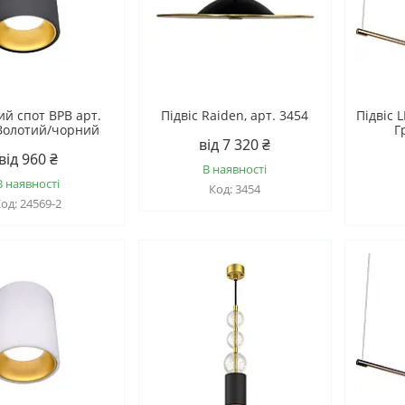
ий спот BPB арт.
Підвіс Raiden, арт. 3454
Підвіс 
Золотий/чорний
Г
від 7 320 ₴
від 960 ₴
В наявності
В наявності
3454
24569-2