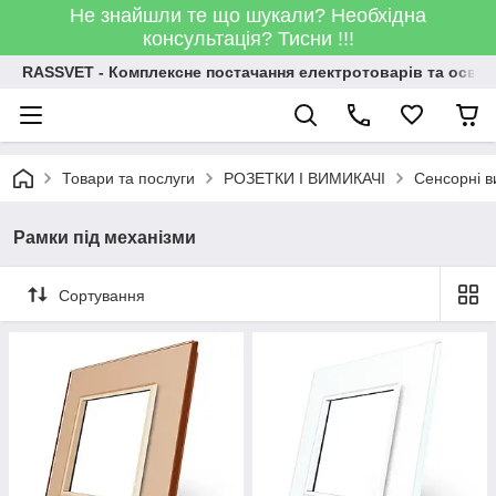
Не знайшли те що шукали? Необхідна
консультація? Тисни !!!
RASSVET - Комплексне постачання електротоварів та освіт
Товари та послуги
РОЗЕТКИ І ВИМИКАЧІ
Сенсорні ви
Рамки під механізми
Сортування