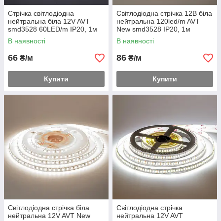
Стрічка світлодіодна
Світлодіодна стрічка 12В біла
нейтральна біла 12V AVT
нейтральна 120led/m AVT
smd3528 60LED/m IP20, 1м
New smd3528 IP20, 1м
В наявності
В наявності
66
86
₴/м
₴/м
Купити
Купити
Світлодіодна стрічка біла
Світлодіодна стрічка
нейтральна 12V AVT New
нейтральна 12V AVT