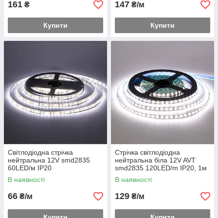
161
147
₴
₴/м
Купити
Купити
Світлодіодна стрічка
Стрічка світлодіодна
нейтральна 12V smd2835
нейтральна біла 12V AVT
60LED/м IP20
smd2835 120LED/m IP20, 1м
В наявності
В наявності
66
129
₴/м
₴/м
Купити
Купити