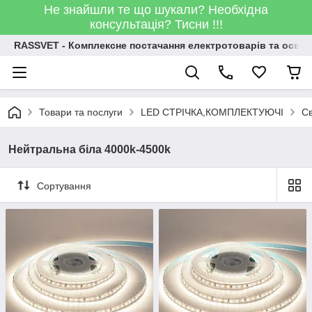
Не знайшли те що шукали? Необхідна
консультація? Тисни !!!
RASSVET - Комплексне постачання електротоварів та освіт
Товари та послуги
LED СТРІЧКА,КОМПЛЕКТУЮЧІ
Св
Нейтральна біла 4000k-4500k
Сортування