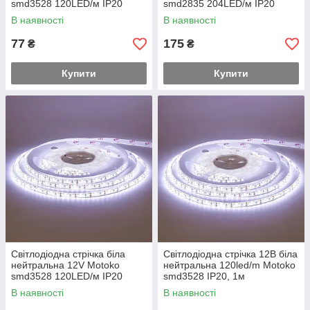
smd3528 120LED/м IP20
smd2835 204LED/м IP20
В наявності
В наявності
77
175
₴
₴
Купити
Купити
Світлодіодна стрічка біла
Світлодіодна стрічка 12В біла
нейтральна 12V Motoko
нейтральна 120led/m Motoko
smd3528 120LED/м IP20
smd3528 IP20, 1м
В наявності
В наявності