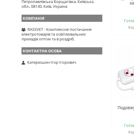
Петропавлівська Борщагівка, Київська
з
обл., 08130, Київ, Україна
Гото
RASSVET - Комплексне постачання
електротоварів та освітлювальних
приладів оптом та в роздріб.
Катерюшин Ігор Ігорович
Подовжу
Гото