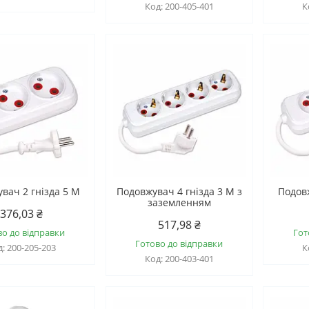
200-405-401
вач 2 гнізда 5 М
Подовжувач 4 гнізда 3 М з
Подовж
заземленням
376,03 ₴
517,98 ₴
во до відправки
Гот
Готово до відправки
200-205-203
200-403-401