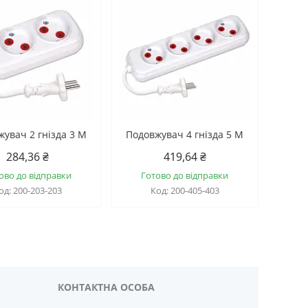
увач 2 гнізда 3 М
Подовжувач 4 гнізда 5 М
284,36 ₴
419,64 ₴
ово до відправки
Готово до відправки
200-203-203
200-405-403