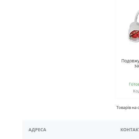
Подовжу
з
Гото