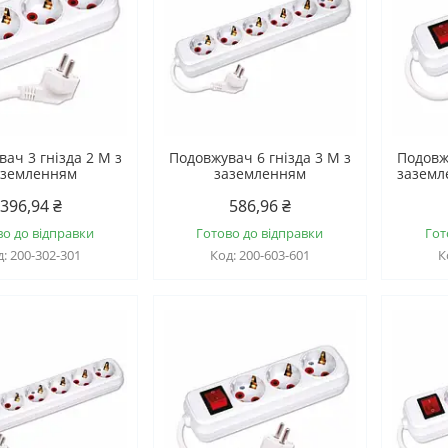
ач 3 гнізда 2 М з
Подовжувач 6 гнізда 3 М з
Подовж
аземленням
заземленням
заземл
396,94 ₴
586,96 ₴
во до відправки
Готово до відправки
Гот
200-302-301
200-603-601