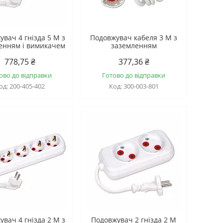
увач 4 гнізда 5 М з
Подовжувач кабеля 3 М з
енням і вимикачем
заземленням
778,75 ₴
377,36 ₴
ово до відправки
Готово до відправки
200-405-402
300-003-801
увач 4 гнізда 2 М з
Подовжувач 2 гнізда 2 М