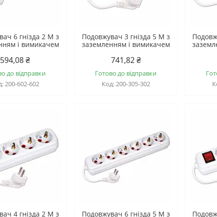
ач 6 гнізда 2 М з
Подовжувач 3 гнізда 5 М з
Подовж
нням і вимикачем
заземленням і вимикачем
заземл
594,08 ₴
741,82 ₴
во до відправки
Готово до відправки
Гот
200-602-602
200-305-302
ач 4 гнізда 2 М з
Подовжувач 6 гнізда 5 М з
Подовж