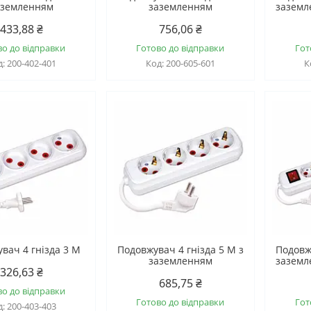
аземленням
заземленням
заземл
433,88 ₴
756,06 ₴
во до відправки
Готово до відправки
Гот
200-402-401
200-605-601
вач 4 гнізда 3 М
Подовжувач 4 гнізда 5 М з
Подовж
заземленням
заземл
326,63 ₴
685,75 ₴
во до відправки
Готово до відправки
Гот
200-403-403