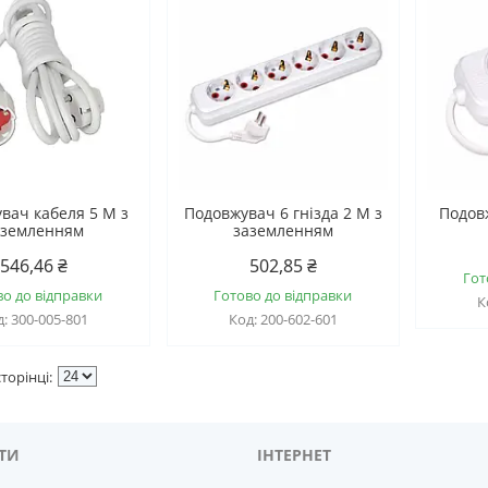
вач кабеля 5 М з
Подовжувач 6 гнізда 2 М з
Подовж
аземленням
заземленням
546,46 ₴
502,85 ₴
Гот
во до відправки
Готово до відправки
300-005-801
200-602-601