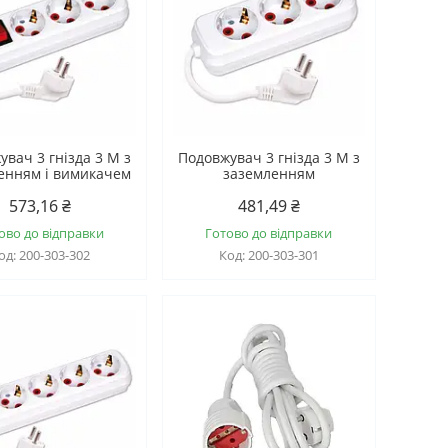
увач 3 гнізда 3 М з
Подовжувач 3 гнізда 3 М з
енням і вимикачем
заземленням
573,16 ₴
481,49 ₴
ово до відправки
Готово до відправки
200-303-302
200-303-301