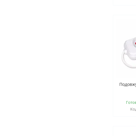
Подовжу
Гото