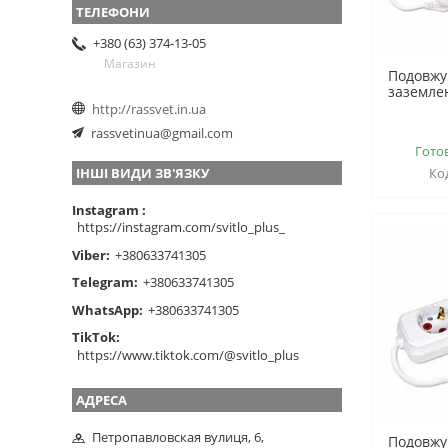
+380 (63) 374-13-05
Магазин
Подовжув
заземле
http://rassvet.in.ua
rassvetinua@gmail.com
Гото
ІНШІ ВИДИ ЗВ'ЯЗКУ
Instagram
https://instagram.com/svitlo_plus_
Viber
+380633741305
Telegram
+380633741305
WhatsApp
+380633741305
TikTok
https://www.tiktok.com/@svitlo_plus
Петропавловская вулиця, 6,
Подовжув