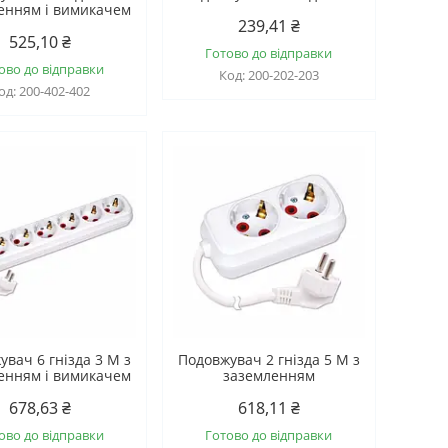
енням і вимикачем
239,41 ₴
525,10 ₴
Готово до відправки
ово до відправки
200-202-203
200-402-402
увач 6 гнізда 3 М з
Подовжувач 2 гнізда 5 М з
енням і вимикачем
заземленням
678,63 ₴
618,11 ₴
ово до відправки
Готово до відправки