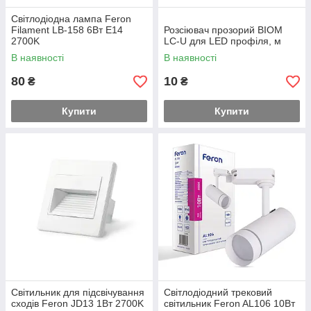
Світлодіодна лампа Feron
Filament LB-158 6Вт E14
Розсiювач прозорий BIOM
2700K
LC-U для LED профiля, м
В наявності
В наявності
80
10
₴
₴
Купити
Купити
Світильник для підсвічування
Світлодіодний трековий
сходів Feron JD13 1Вт 2700K
світильник Feron AL106 10Вт