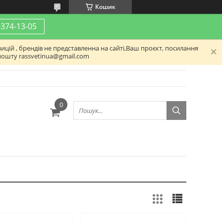
Кошик
-374-13-05
ицій , брендів не представленна на сайті,Ваш проєкт, посилання
пошту rassvetinua@gmail.com