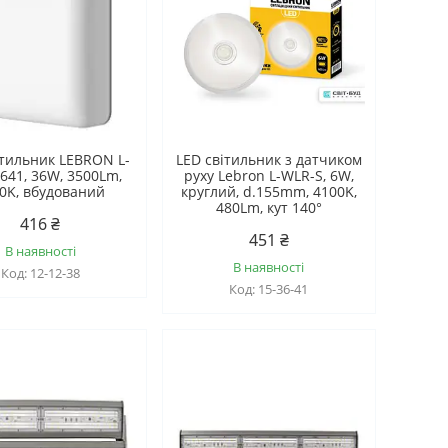
ітильник LEBRON L-
LED світильник з датчиком
3641, 36W, 3500Lm,
руху Lebron L-WLR-S, 6W,
0K, вбудований
круглий, d.155mm, 4100K,
480Lm, кут 140°
416 ₴
451 ₴
В наявності
В наявності
12-12-38
15-36-41