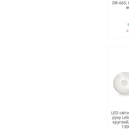
DR-665, 
в
LED світ
руху Leb
круглий
130