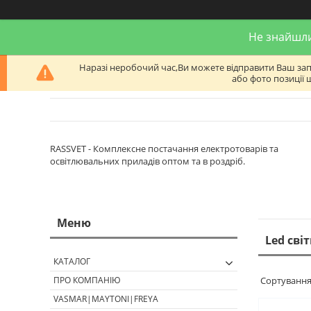
Не знайшли
Наразі неробочий час,Ви можете відправити Ваш запит
або фото позиції 
RASSVET - Комплексне постачання електротоварів та
освітлювальних приладів оптом та в роздріб.
Led сві
КАТАЛОГ
ПРО КОМПАНІЮ
VASMAR|MAYTONI|FREYA