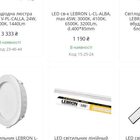
одіодна люстра
LED св-к LEBRON L-CL-ALBA,
Світло
V-PL-CALLA, 24W,
max 45W, 3000K, 4100K,
LEBR
00K, 1440Lm
6500K, 3200Lm,
вбуд
d.400*85mm
бл
3 333 ₴
1 190 ₴
В наявності
В наявності
23-46-44
15-25-24
тильник LEBRON L-
LED світильник лінійный
LED св