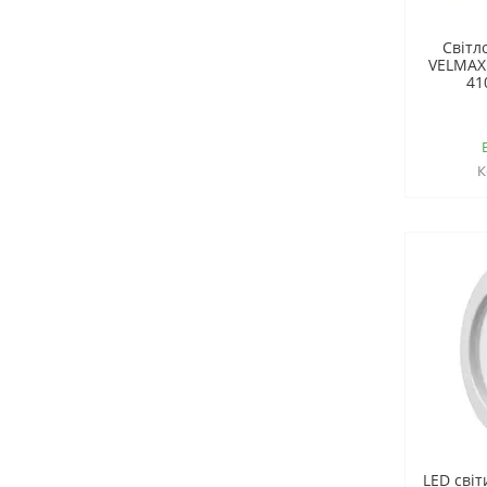
Світл
VELMAX 
41
LED сві