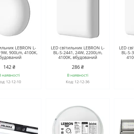
тильник LEBRON L-
LED світильник LEBRON L-
LED св
 9W, 900Lm, 4100K,
BL-S-2441, 24W, 2200Lm,
BL-S-
будований
4100K, вбудований
410
142 ₴
286 ₴
В наявності
В наявності
12-12-10
12-12-36