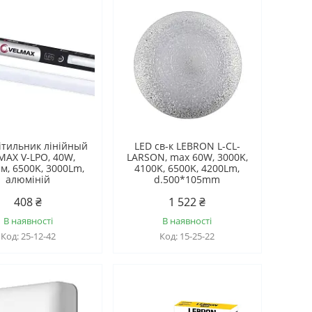
ітильник лінійный
LED св-к LEBRON L-CL-
MAX V-LPО, 40W,
LARSON, max 60W, 3000K,
м, 6500K, 3000Lm,
4100K, 6500K, 4200Lm,
алюміній
d.500*105mm
408 ₴
1 522 ₴
В наявності
В наявності
25-12-42
15-25-22