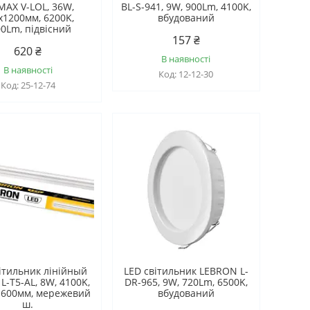
MAX V-LОL, 36W,
BL-S-941, 9W, 900Lm, 4100K,
x1200мм, 6200K,
вбудований
0Lm, підвісний
157 ₴
620 ₴
В наявності
В наявності
12-12-30
25-12-74
ітильник лінійный
LED світильник LEBRON L-
L-T5-AL, 8W, 4100K,
DR-965, 9W, 720Lm, 6500K,
 600мм, мережевий
вбудований
ш.