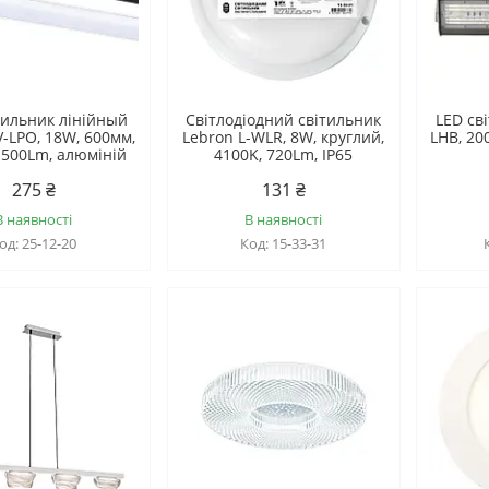
тильник лінійный
Світлодіодний світильник
LED св
-LPО, 18W, 600мм,
Lebron L-WLR, 8W, круглий,
LHB, 20
1500Lm, алюміній
4100K, 720Lm, ІР65
275 ₴
131 ₴
В наявності
В наявності
25-12-20
15-33-31