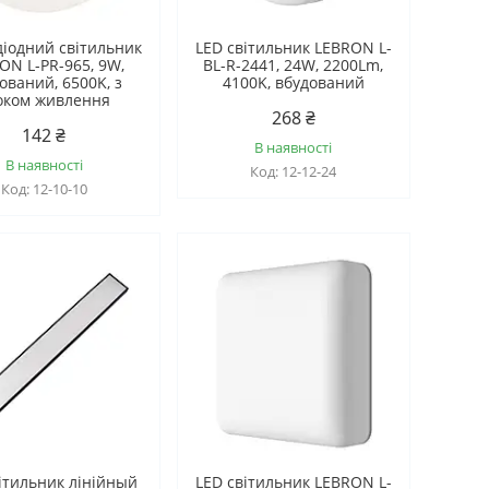
діодний світильник
LED світильник LEBRON L-
ON L-PR-965, 9W,
BL-R-2441, 24W, 2200Lm,
ований, 6500K, з
4100K, вбудований
оком живлення
268 ₴
142 ₴
В наявності
В наявності
12-12-24
12-10-10
ітильник лінійный
LED світильник LEBRON L-