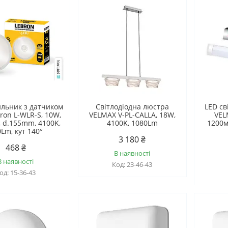
ильник з датчиком
Світлодіодна люстра
LED св
ron L-WLR-S, 10W,
VELMAX V-PL-CALLA, 18W,
VEL
, d.155mm, 4100K,
4100K, 1080Lm
1200м
Lm, кут 140°
3 180 ₴
468 ₴
В наявності
В наявності
23-46-43
15-36-43