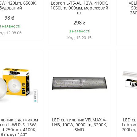
6W, 420Lm, 6500K,
Lebron L-T5-AL, 12W, 4100K,
VEL
будований
1050Lm, 900мм, мережевий
150
ш.
280
98 ₴
298 ₴
В наявності
В наявності
12-08-06
13-20-15
ильник з датчиком
LED світильник VELMAX V-
LED св
ron L-WLR-S, 15W,
LHB, 100W, 9000Lm, 6200K,
Lebron 
, d.250mm, 4100K,
SMD
700Lm,
0Lm, кут 140°