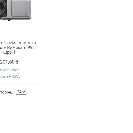
із заземленням та
 + Вимикач IP54
Сірий
201,60 ₴
В наявності
EH-SW5