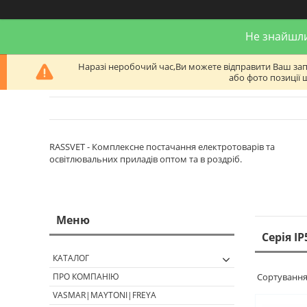
Не знайшли
Наразі неробочий час,Ви можете відправити Ваш запит
або фото позиції 
RASSVET - Комплексне постачання електротоварів та
освітлювальних приладів оптом та в роздріб.
Серія IP
КАТАЛОГ
ПРО КОМПАНІЮ
VASMAR|MAYTONI|FREYA