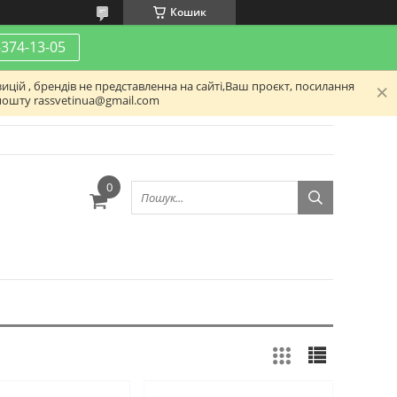
Кошик
-374-13-05
ицій , брендів не представленна на сайті,Ваш проєкт, посилання
пошту rassvetinua@gmail.com