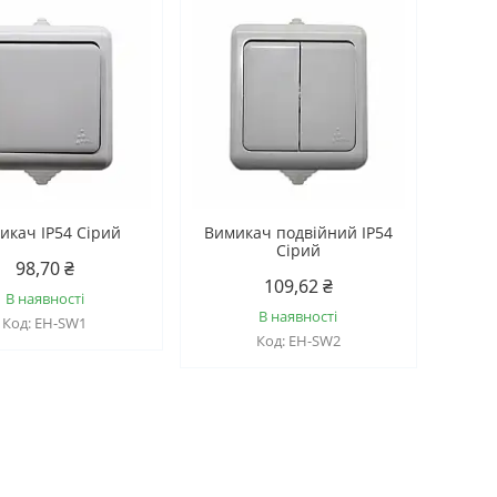
икач IP54 Сірий
Вимикач подвійний IP54
Сірий
98,70 ₴
109,62 ₴
В наявності
В наявності
EH-SW1
EH-SW2