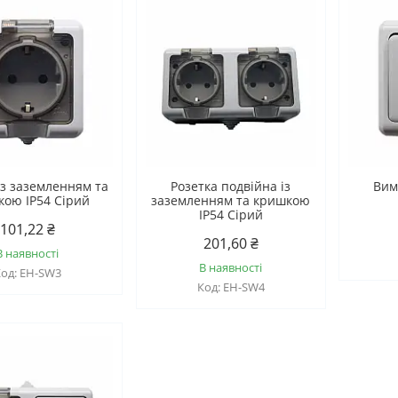
із заземленням та
Розетка подвійна із
Вим
ою IP54 Сірий
заземленням та кришкою
IP54 Сірий
101,22 ₴
201,60 ₴
В наявності
В наявності
EH-SW3
EH-SW4