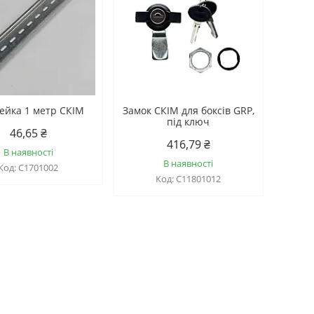
ейка 1 метр СКІМ
Замок СКІМ для боксів GRP,
під ключ
46,65 ₴
416,79 ₴
В наявності
В наявності
С1701002
С11801012