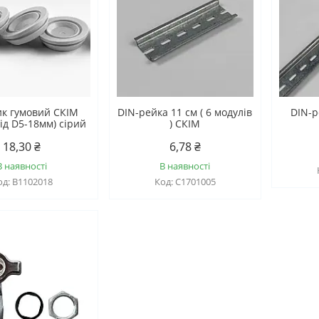
к гумовий СКІМ
DIN-рейка 11 см ( 6 модулів
DIN-р
ід D5-18мм) сірий
) СКІМ
18,30 ₴
6,78 ₴
В наявності
В наявності
B1102018
С1701005