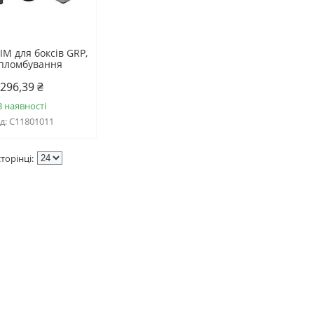
ІМ для боксів GRP,
 пломбування
296,39 ₴
В наявності
С11801011