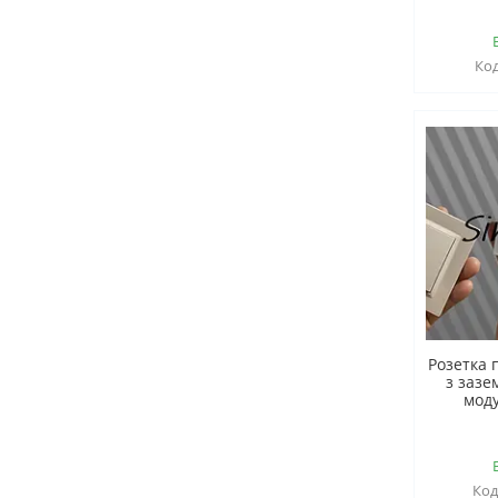
Розетка 
з зазе
моду