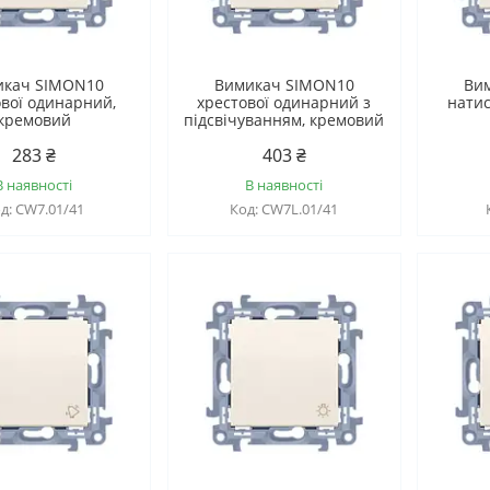
икач SIMON10
Вимикач SIMON10
Ви
ової одинарний,
хрестової одинарний з
нати
кремовий
підсвічуванням, кремовий
283 ₴
403 ₴
В наявності
В наявності
CW7.01/41
CW7L.01/41