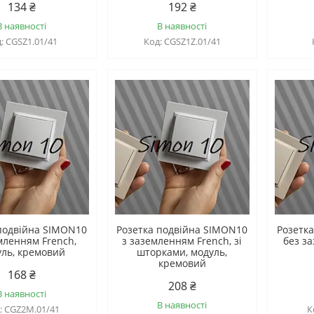
134 ₴
192 ₴
В наявності
В наявності
CGSZ1.01/41
CGSZ1Z.01/41
подвійна SIMON10
Розетка подвійна SIMON10
Розетк
мленням French,
з заземленням French, зі
без з
ль, кремовий
шторками, модуль,
кремовий
168 ₴
208 ₴
В наявності
В наявності
CGZ2M.01/41