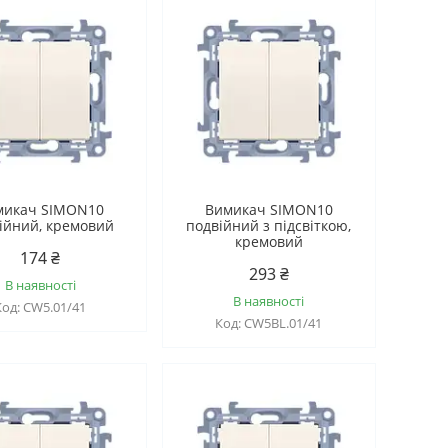
микач SIMON10
Вимикач SIMON10
ійний, кремовий
подвійний з підсвіткою,
кремовий
174 ₴
293 ₴
В наявності
В наявності
CW5.01/41
CW5BL.01/41