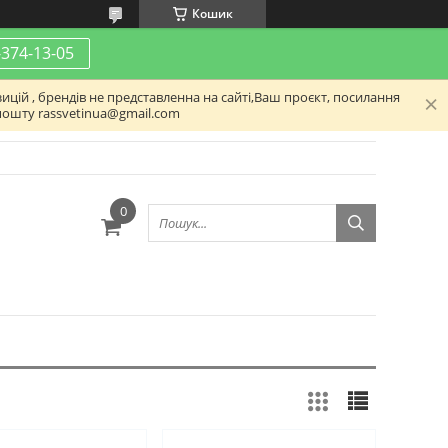
Кошик
-374-13-05
ицій , брендів не представленна на сайті,Ваш проєкт, посилання
пошту rassvetinua@gmail.com