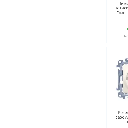
Вим
натис
"дзві
Розе
зазем