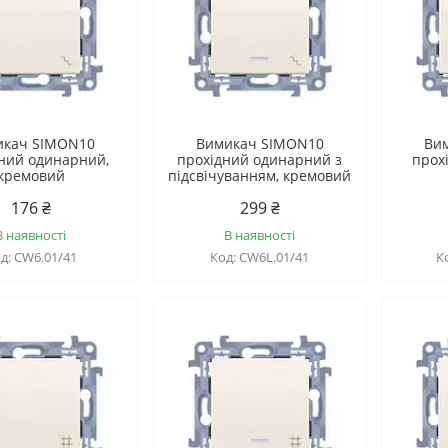
икач SIMON10
Вимикач SIMON10
Ви
ний одинарний,
прохідний одинарний з
прох
кремовий
підсвічуванням, кремовий
176 ₴
299 ₴
В наявності
В наявності
CW6.01/41
CW6L.01/41