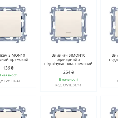
икач SIMON10
Вимикач SIMON10
Ви
рний, кремовий
одинарний з
подв
підсвічуванням, кремовий
136 ₴
254 ₴
В наявності
В наявності
CW1.01/41
CW1L.01/41