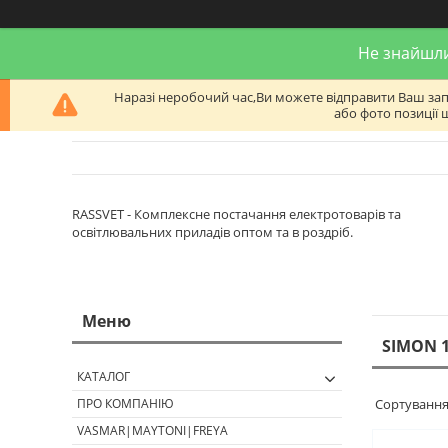
Не знайшли
Наразі неробочий час,Ви можете відправити Ваш запит
або фото позиції 
RASSVET - Комплексне постачання електротоварів та
освітлювальних приладів оптом та в роздріб.
SIMON 
КАТАЛОГ
ПРО КОМПАНІЮ
VASMAR|MAYTONI|FREYA