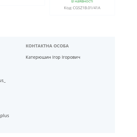
В наявності
CGSZ1B.01/41A
Катерюшин Ігор Ігорович
us_
_plus