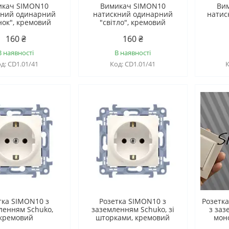
икач SIMON10
Вимикач SIMON10
Ви
кний одинарний
натискний одинарний
натис
нок", кремовий
"світло", кремовий
160 ₴
160 ₴
В наявності
В наявності
CD1.01/41
CD1.01/41
тка SIMON10 з
Розетка SIMON10 з
Розетк
ленням Schuko,
заземленням Schuko, зі
з заз
кремовий
шторками, кремовий
мон