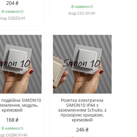
204 ₴
В наявності
В наявності
CG1.01/41
CGSZ2/41
а подвійна SIMON10
Розетка електрична
аземлення, модуль,
SIMON10 IP44 з
кремовий
заземленням Schuko, з
прозорою кришкою,
168 ₴
кремовий
В наявності
246 ₴
CG2M.01/41