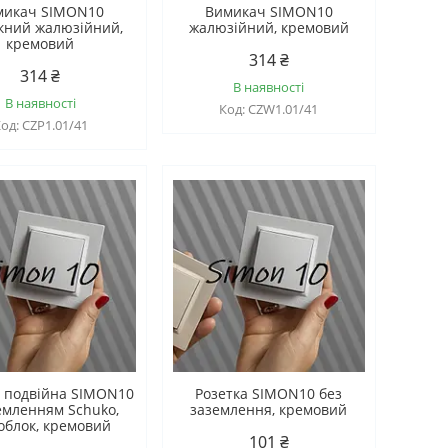
микач SIMON10
Вимикач SIMON10
кний жалюзійний,
жалюзійний, кремовий
кремовий
314 ₴
314 ₴
В наявності
В наявності
CZW1.01/41
CZP1.01/41
а подвійна SIMON10
Розетка SIMON10 без
емленням Schuko,
заземлення, кремовий
облок, кремовий
101 ₴