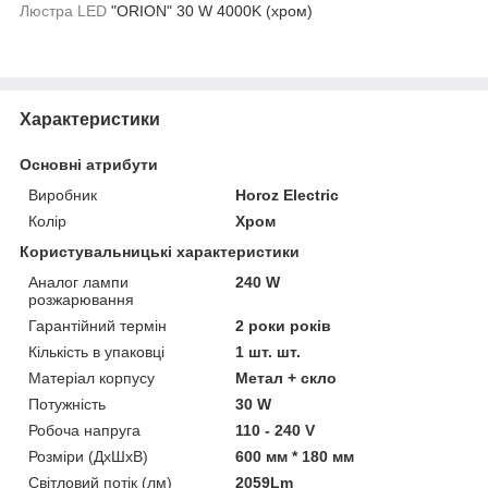
Люстра LED
"ORION" 30 W 4000K (хром)
Характеристики
Основні атрибути
Виробник
Horoz Electric
Колір
Хром
Користувальницькі характеристики
Аналог лампи
240 W
розжарювання
Гарантійний термін
2 роки років
Кількість в упаковці
1 шт. шт.
Матеріал корпусу
Метал + скло
Потужність
30 W
Робоча напруга
110 - 240 V
Розміри (ДхШхВ)
600 мм * 180 мм
Світловий потік (лм)
2059Lm