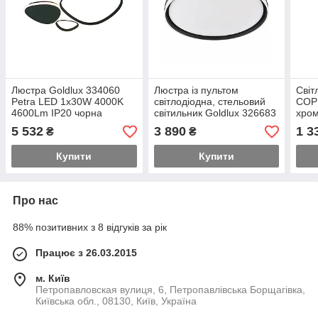
Люстра Goldlux 334060
Люстра із пультом
Світ
Petra LED 1x30W 4000K
світлодіодна, стельовий
COP
4600Lm IP20 чорна
світильник Goldlux 326683
хро
Barbara LED 1x72W
5 532
3 890
1 3
₴
₴
3000K/4000K/6000K
8000Lm IP44 біла
Купити
Купити
Про нас
88% позитивних з 8 відгуків за рік
Працює з 26.03.2015
м. Київ
Петропавловская вулиця, 6, Петропавлівська Борщагівка,
Київська обл., 08130, Київ, Україна