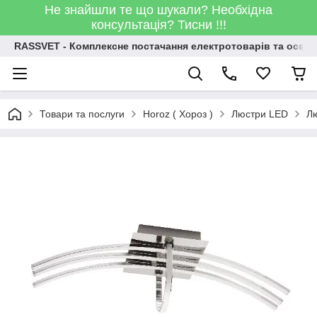
Не знайшли те що шукали? Необхідна
консультація? Тисни !!!
RASSVET - Комплексне постачання електротоварів та освіт
Товари та послуги
Horoz ( Хороз )
Люстри LED
Лю