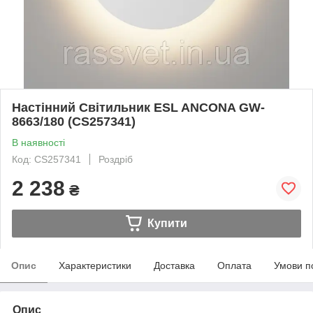
Настінний Світильник ESL ANCONA GW-
8663/180 (CS257341)
В наявності
Код: CS257341
Роздріб
2 238
₴
Купити
Опис
Характеристики
Доставка
Оплата
Умови п
Опис