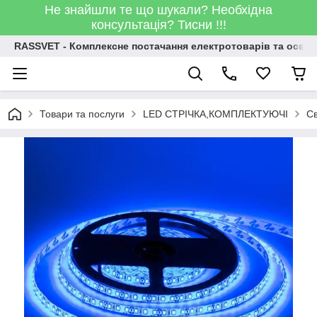
Не знайшли те що шукали? Необхідна
консультація? Тисни !!!
RASSVET - Комплексне постачання електротоварів та освіт
Товари та послуги
LED СТРІЧКА,КОМПЛЕКТУЮЧІ
Св