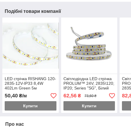
Подібні товари компанії
LED стрічка RISHANG 120-
Світлодіодна LED стрічка
Світ
2835-12V-IP33 8,4W
PROLUM™ 24V; 2835\120;
PRO
402Lm Green 5м
IP20; Series "SG", Білий
2835
(R08C0TA-C-G)
(5500-6000К)
"SG"
50,40
62,56
82,
₴/м
₴
73,60 ₴
Купити
Купити
Про нас