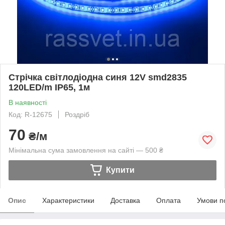
Стрічка світлодіодна синя 12V smd2835
120LED/m IP65, 1м
В наявності
Код: R-12675
Роздріб
70
₴/м
Мінімальна сума замовлення на сайті — 500 ₴
Купити
Опис
Характеристики
Доставка
Оплата
Умови п