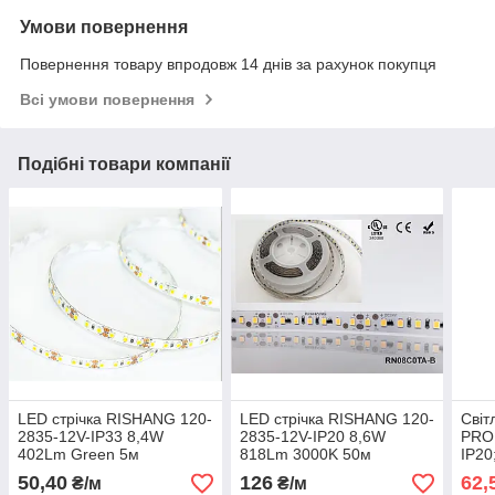
Умови повернення
Повернення товару впродовж 14 днів за рахунок покупця
Всі умови повернення
Подібні товари компанії
LED стрічка RISHANG 120-
LED стрічка RISHANG 120-
Світ
2835-12V-IP33 8,4W
2835-12V-IP20 8,6W
PRO
402Lm Green 5м
818Lm 3000K 50м
IP20
(R08C0TA-C-G)
(RN08C0TA-B-WW_50)
(550
50,40
126
62,
₴/м
₴/м