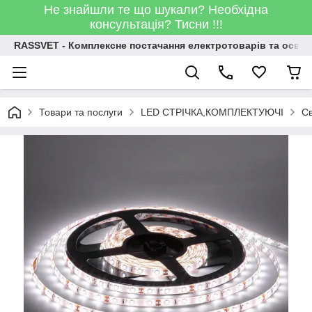
Не знайшли те що шукали? Необхідна
консультація? Тисни !!!
RASSVET - Комплексне постачання електротоварів та освіт
Товари та послуги
LED СТРІЧКА,КОМПЛЕКТУЮЧІ
Св