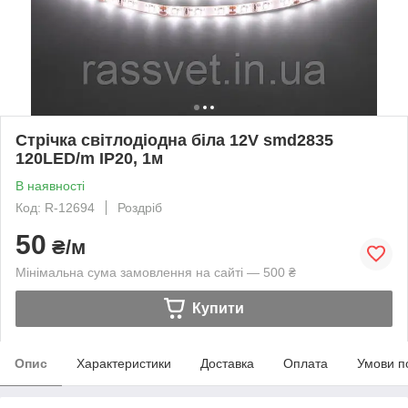
Стрічка світлодіодна біла 12V smd2835
120LED/m IP20, 1м
В наявності
Код: R-12694
Роздріб
50
₴/м
Мінімальна сума замовлення на сайті — 500 ₴
Купити
Опис
Характеристики
Доставка
Оплата
Умови п