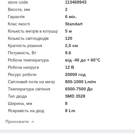
store code
113469943
Висота, мм
2
Гарантія
6 міс.
Клас якості
Standart
Кількість метрів в котушці
5 м
Кількість світлодіодів
120
Кратність різання
2,5 см
Потужність, Вт
9.6
Робоча температура
від -40 до + 60°C
Робоча напруга
12 В
Ресурс роботи
20000 год
Світловий потік на метр
800-1000 Lm/m
Температура світіння
6500-7500 До
Тип діода
SMD 3528
Ширина, мм
8
Яскравість на діод
8 Lm
Приховати