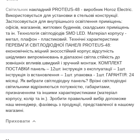
Світильник
накладний PROTEUS-48 - виробник Horoz Electric.
Використовується для установки в стельові конструкції.
Застосовується для внутрішнього освітлення приміщень:
офісів, магазинів, житлових будинків, скалдських приміщень
та ін. Технологія світлодіодів SMD LED. Матеріал корпусу -
метал, плафон - пластиковий. Технічні характеристики
ПЕРЕВАГИ СВІТЛОДІОДНОЇ ПАНЕЛІ PROTEUS-48:
економічність.міцний зносостійкий корпус.відсутність
шкідливих випромінювань в діапазоні світла.стійкість до
зовнішніх впливів.швидкий і зручний монтаж. КОМПЛЕКТ
ПОСТАВКИ панель – 12шт. інструкція з експлуатації – 1шт.
інструкція із встановлення – 1шт. упаковка - 1шт. ГАРАНТІЯ: 24
місяці. Як вибрати світлодіодну панель? Врізні світлодіодні
світильники відрізняються потужністю, габаритами,
призначенням та іншими характеристиками (матеріал
корпусу, колір та ін.). Зробити правильний вибір допоможе
наш менеджер, фахівець з продукції, представленої в нашому
магазині.
Приховати