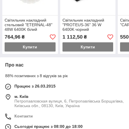
Світильник накладний
Світильник накладний
Світ
стельовий "ETERNAL-48"
"PROTEUS-36" 36 W
"CAR
48W 6400K білий
6400K чорний
764,96
1 112,50
550
₴
₴
Купити
Купити
Про нас
88% позитивних з 8 відгуків за рік
Працює з 26.03.2015
м. Київ
Петропавловская вулиця, 6, Петропавлівська Борщагівка,
Київська обл., 08130, Київ, Україна
Контакти
Сьогодні працює з 08:00 до 18:00