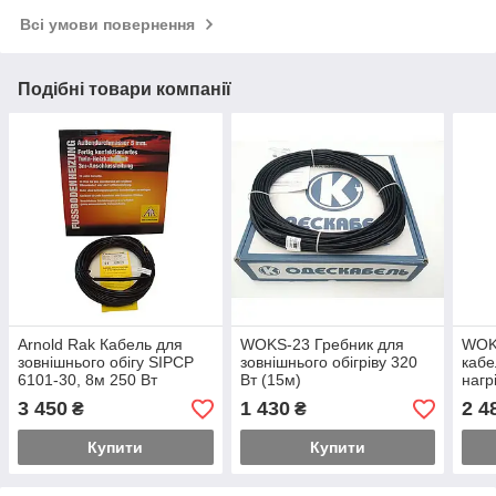
Всі умови повернення
Подібні товари компанії
Arnold Rak Кабель для
WOKS-23 Гребник для
WOK
зовнішнього обігу SIPCP
зовнішнього обігріву 320
кабе
6101-30, 8м 250 Вт
Вт (15м)
нагр
3 450
1 430
2 4
₴
₴
Купити
Купити