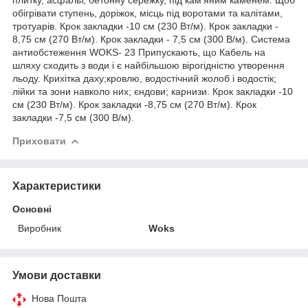
обігрівати ступень, доріжок, місць під воротами та калітами,
тротуарів. Крок закладки -10 см (230 Вт/м). Крок закладки -
8,75 см (270 Вт/м). Крок закладки - 7,5 см (300 В/м). Система
антиобстеження WOKS- 23 Припускають, що Кабель на
шляху сходить з води і є найбільшою вірогідністю утворення
льоду. Крихітка даху;кровлю, водостічний жолоб і водостік;
лійки та зони навколо них; єндови; карнизи. Крок закладки -10
см (230 Вт/м). Крок закладки -8,75 см (270 Вт/м). Крок
закладки -7,5 см (300 В/м).
Приховати
Характеристики
Основні
Виробник
Woks
Умови доставки
Нова Пошта