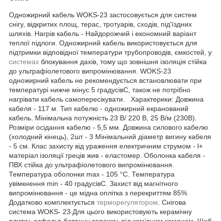
Одножирний кабель WOKS-23 застосовується для систем
снігу, відкритих площ, терас, тротуарів, сходів, під'їздних
шляхів. Нагрів кабель - Найдорожчий і економний варіант
теплої підлоги. Одножирний кабель використовується для
підтримки відповідної температури трубопроводів, ємкостей, у
системах
блокування дахів, тому що зовнішня ізоляція стійка
до ультрафіолетового випромінювання. WOKS-23
одножирний кабель не рекомендується встановлювати при
температурі нижче мінус 5 градусівC, також не потрібно
нагрівати кабель самопересікувати. Характерики: Довжина
кабеля - 117 м. Тип кабелю - одножирний екранований
кабель. Мінімальна потужність 23 В/ 220 В, 25 В/м (230В).
Розміри осідання кабелю - 5,5 мм. Довжина силового кабелю
(холодний кінець), 2шт - 3 Мінімальний діаметр вигину кабеля
- 5 см. Клас захисту від ураження електричним струмом - l+
матеріал ізоляції греців жив - еластомер. Оболонка кабеля -
ПВХ стійка до ультрафіолетового випромінювання.
Температура оболонки max - 105 °C. Температура
увімкнення min - 40 градусівC. Захист від магнітного
випромінювання - це мідна оплітка з перекриттям 85%
Додатково комплектується
терморегулятором
. Снігова
система WOKS- 23 Для цього використовують керамічну
плитку, асфальт, бетонну сережку, під кам’яним каменем. Щоб