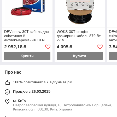
DEVIsnow 30T кабель для
WOKS-30T секцію
DEVI
сніготиння й
двожирний кабель 879 Вт
сніго
антиобмереження 10 м
27 м
анти
300 Вт 230B
Вт 2
2 952,18
4 095
3 5
₴
₴
Купити
Купити
Про нас
100% позитивних з 7 відгуків за рік
Працює з 26.03.2015
м. Київ
Петропавловская вулиця, 6, Петропавлівська Борщагівка,
Київська обл., 08130, Київ, Україна