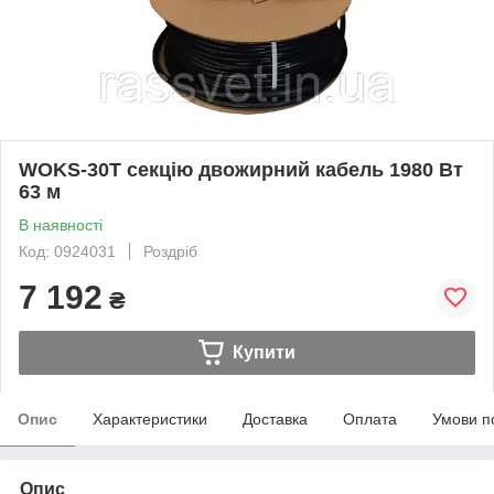
WOKS-30T секцію двожирний кабель 1980 Вт
63 м
В наявності
Код: 0924031
Роздріб
7 192
₴
Купити
Опис
Характеристики
Доставка
Оплата
Умови п
Опис