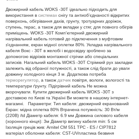
Двожирний кабель WOKS -30T ідеально підходить для
використання в
системах
снігу та антиоб’єднаності відкритих
поверхонь, обігрівання дахів, грунту, тротуарних доріжок,
ступень, терас, а також для вкладки у стяг, для повного обігрів
приміщень. WOKS -30T Комп'ютерний двожирний
нагрівальний кабель готовий до підключення з муфтовим
з'єднанням, екран мідної оплетки 80%. Укладка нагрівального
кабеля Вокс - 30T в желобі і водосвідку зроблено за
допомогою відрізків монтажної стрічки або спеціальних
затисків. Нагальний кабель WOKS -30T Стрімкий рух закладки
залежить від обраної потужності, а також слід брати до уваги
довжину холодного кінця 3 м. Додаткова потреба
терморегулятор
, а також
датчик
повітря, вологи, вологості та
температури ґрунту. Підігрівний кабель Не можна
вкорочувати. Купити двожирний кабель WOKS -30T з
доставкою по Києві та Україні Ви можете в нашому інтернет-
магазині. Параметри: Тип кабеля: двожирний екранований
Екран: мідна оплетка 80% Втрачена потужність: 30 Вт/м
(220В) /td Діаметр кабеля: 6.9 мм Довжина силового кабеля
(хоронного кінця): 3м Діаметр вигину кабеля min: 5 см
Ізоляція греців жив: Arnitel CM 551 ТРС - ES / CIP7812
матеріал оболонки кабеля: CST-UVпластика безвиня