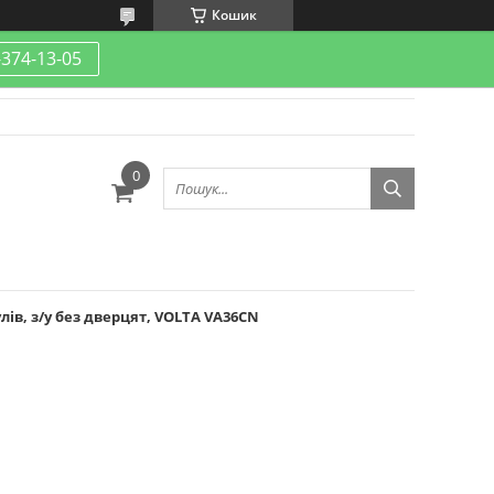
Кошик
-374-13-05
лів, з/у без дверцят, VOLTA VA36CN