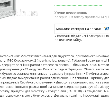
повернення товару протягом 14 дн
У компанії підключені електронні п
покидаючи сайту.
рактеристики: Монтаж: виконання для відкритого, прихованого монтажу 
исту: IP30 Клас захисту: 2 (повністю ізольовано). Габаритні розміри ніш
, дверці та зовнішні рамки з сталевого листка — білий (RAL9010), металик
розширення до 42 модулів). Кількість рядків: 3-рядний. Області застосу
 будівлях; встановлення апаратів захисту і
управління
. • Глибина апара
72 мм під час використання рамки для зменшення глибини. • Кришку дл
 провідників Серійного сповнення. • Дверцята з сталевого листка з ут
ючи зовнішнього рамки, щоб відчинити дверцята праворуч або ліворуч
 типу, придатні для монтажу. • Колір: білий (RAL 9010). • Стандарти: EN
ди та держаки мають бути окремо. Детальна технічна інформація щитка V