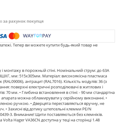
ів
за рахунок покупця
латежі. Тепер ви можете купити будь-який товар не
і монтажу в порожньій стіні. Номінальний струм: до 63А
і ВШХГ, мм: 515x305мм. Матеріал: високоякісна пластмаса
 (RAL09006), антрацит (RAL7016). Кількість модулів: 36 (з
вання: поверхні електричні розподілювачі в житлових і
тів: 70 мм. • Глибина встановлення в стіні: - 90 мм стандартна
я апарата можна обламирувати у серійному виконанні. •
опленою ручкою. • Дверцята переставляється вручну, не
. • Захисні від дотику штепсельні клемми PE/N
 60439-3. Внимание! Щити поставляються без клемніків.
olta Hager VA36CN доступна у теці на сторінці 1.48