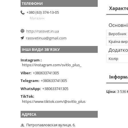
Характ
+380 (63) 374-13-05
Магазин
Основні
http://rassvet.in.ua
Виробник
rassvetinua@gmail.com
Країна ви
Додатко
ІНШІ ВИДИ ЗВ'ЯЗКУ
Колір
Instagram
https://instagram.com/svitlo_plus_
Viber
+380633741305
Інформ
Telegram
+380633741305
WhatsApp
+380633741305
Ціна:
3 536 
TikTok
https://www.tiktok.com/@svitlo_plus
Петропавловская вулиця, 6,