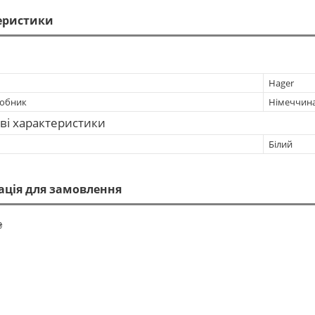
еристики
Hager
робник
Німеччин
ві характеристики
Білий
ація для замовлення
₴