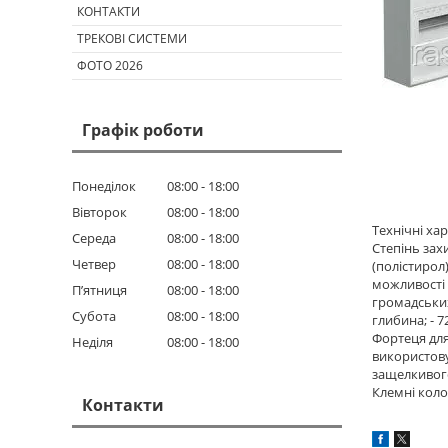
КОНТАКТИ
ТРЕКОВІ СИСТЕМИ
ФОТО 2026
Графік роботи
Понеділок
08:00
18:00
Вівторок
08:00
18:00
Технічні ха
Середа
08:00
18:00
Степінь зах
Четвер
08:00
18:00
(полістирол)
можливості 
Пʼятниця
08:00
18:00
громадських
Субота
08:00
18:00
глибина; - 
Фортеця для
Неділя
08:00
18:00
використову
защелкивого
Клемні коло
Контакти