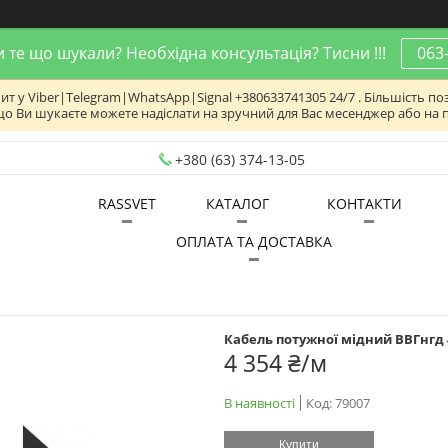
 те що шукали? Необхідна консультація? Тисни !!!
063
 у Viber|Telegram|WhatsApp|Signal +380633741305 24/7 . Більшість поз
що Ви шукаєте можете надіслати на зручний для Вас месенджер або на 
+380 (63) 374-13-05
RASSVET
КАТАЛОГ
КОНТАКТИ
ОПЛАТА ТА ДОСТАВКА
Кабель потужної мідний ВВГнгд
4 354 ₴/м
В наявності
Код:
79007
Купити