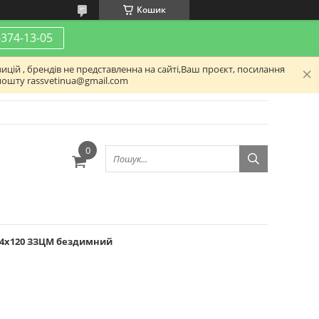
Кошик
-374-13-05
ицій , брендів не представленна на сайті,Ваш проєкт, посилання
пошту rassvetinua@gmail.com
 4х120 ЗЗЦМ бездимний