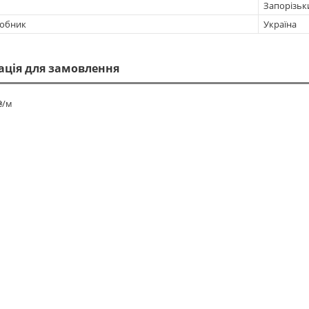
Запорізьк
робник
Україна
ація для замовлення
₴/м