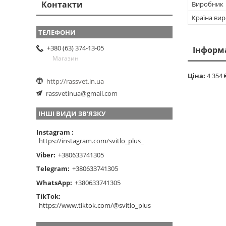
Контакти
Виробник
Країна ви
+380 (63) 374-13-05
Інформ
Магазин
Ціна:
4 354 
http://rassvet.in.ua
rassvetinua@gmail.com
ІНШІ ВИДИ ЗВ'ЯЗКУ
Instagram
https://instagram.com/svitlo_plus_
Viber
+380633741305
Telegram
+380633741305
WhatsApp
+380633741305
TikTok
https://www.tiktok.com/@svitlo_plus