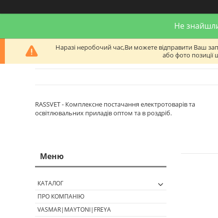
Не знайшли
Наразі неробочий час,Ви можете відправити Ваш запит
або фото позиції 
RASSVET - Комплексне постачання електротоварів та
освітлювальних приладів оптом та в роздріб.
КАТАЛОГ
ПРО КОМПАНІЮ
VASMAR|MAYTONI|FREYA