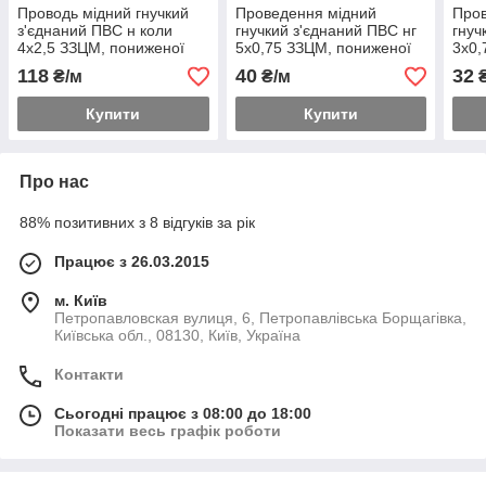
Проводь мідний гнучкий
Проведення мідний
Пров
з'єднаний ПВС н коли
гнучкий з'єднаний ПВС нг
гнуч
4х2,5 ЗЗЦМ, пониженої
5х0,75 ЗЗЦМ, пониженої
3х0,
палива, з зниженим
палива
пал
118
40
32
₴/м
₴/м
₴
димовим
Купити
Купити
Про нас
88% позитивних з 8 відгуків за рік
Працює з 26.03.2015
м. Київ
Петропавловская вулиця, 6, Петропавлівська Борщагівка,
Київська обл., 08130, Київ, Україна
Контакти
Сьогодні працює з 08:00 до 18:00
Показати весь графік роботи