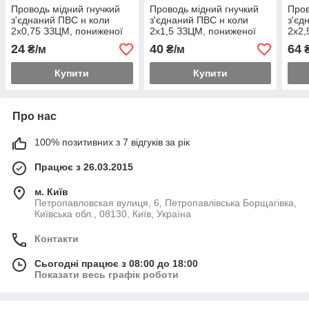
Проводь мідний гнучкий
Проводь мідний гнучкий
Пров
з'єднаний ПВС н коли
з'єднаний ПВС н коли
з'єд
2х0,75 ЗЗЦМ, пониженої
2х1,5 ЗЗЦМ, пониженої
2х2,
палива, з зниженим
палива, з зниженим
пали
24
40
64
₴/м
₴/м
₴
димовим
димовим
дим
Купити
Купити
Про нас
100% позитивних з 7 відгуків за рік
Працює з 26.03.2015
м. Київ
Петропавловская вулиця, 6, Петропавлівська Борщагівка,
Київська обл., 08130, Київ, Україна
Контакти
Сьогодні працює з 08:00 до 18:00
Показати весь графік роботи