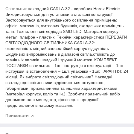
Світильник
накладний CARLA-32 - виробник Horoz Electric.
Використовується для установки в стельові конструкції.
Застосовується для внутрішнього освітлення приміщень:
офісів, магазинів, житлових будинків, скалдських приміщень
та ін. Технологія світлодіодів SMD LED. Матеріал корпусу -
метал, плафон - пластик. Технічні характеристики ПЕРЕВАГИ
СВІТЛОДІОДНОГО СВІТИЛЬНИКА CARLA-32:
економічність.міцний зносостійкий корпус.відсутність
шкідливих випромінювань в діапазоні світла.стійкість до
зовнішніх впливів.швидкий і зручний монтаж. КОМПЛЕКТ
ПОСТАВКИ світильник – 1шт. інструкція з експлуатації – 1шт.
інструкція із встановлення – 1шт. упаковка - 1шт. ГАРАНТІЯ: 24
місяці. Як вибрати світлодіодний світильник? Накладні
світлодіодні світильники відрізняються потужністю,
габаритами, призначенням та іншими характеристиками
(матеріал корпусу, колір та ін.). Зробити правильний вибір
допоможе наш менеджер, фахівець з продукції,
представленої в нашому магазині.
Приховати