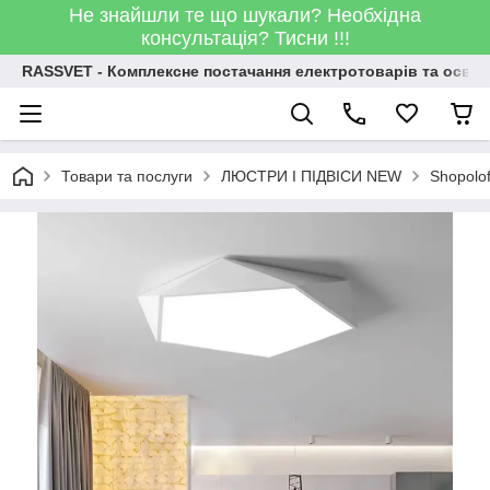
Не знайшли те що шукали? Необхідна
консультація? Тисни !!!
RASSVET - Комплексне постачання електротоварів та освіт
Товари та послуги
ЛЮСТРИ І ПІДВІСИ NEW
Shopolo