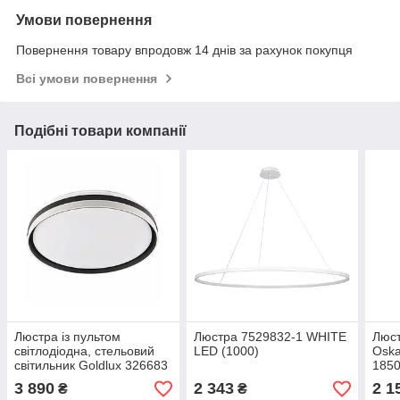
Умови повернення
Повернення товару впродовж 14 днів за рахунок покупця
Всі умови повернення
Подібні товари компанії
Люстра із пультом
Люстра 7529832-1 WHITE
Люст
світлодіодна, стельовий
LED (1000)
Osk
світильник Goldlux 326683
1850
Barbara LED 1x72W
3 890
2 343
2 1
₴
₴
3000K/4000K/6000K