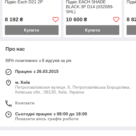
Підвіс Each D21 2P
Підвіс EACH SHADE
Підв
BLACK 3P D14 (032089-
SHL)
8 192
10 600
8 8
₴
₴
Купити
Купити
Про нас
88% позитивних з 8 відгуків за рік
Працює з 26.03.2015
м. Київ
Петропавловская вулиця, 6, Петропавлівська Борщагівка,
Київська обл., 08130, Київ, Україна
Контакти
Сьогодні працює з 08:00 до 18:00
Показати весь графік роботи