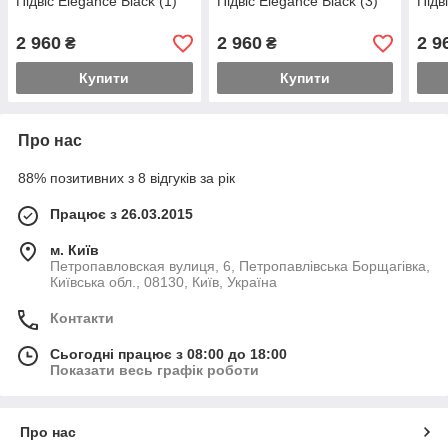
Підвіс Elegance Black (1)
Підвіс Elegance Black (3)
Підв
2 960
2 960
2 9
₴
₴
Купити
Купити
Про нас
88% позитивних з 8 відгуків за рік
Працює з 26.03.2015
м. Київ
Петропавловская вулиця, 6, Петропавлівська Борщагівка,
Київська обл., 08130, Київ, Україна
Контакти
Сьогодні працює з 08:00 до 18:00
Показати весь графік роботи
Про нас