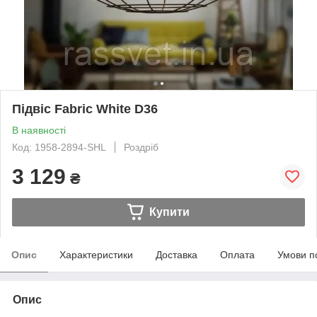
Підвіс Fabric White D36
В наявності
Код: 1958-2894-SHL
Роздріб
3 129
₴
Купити
Опис
Характеристики
Доставка
Оплата
Умови п
Опис