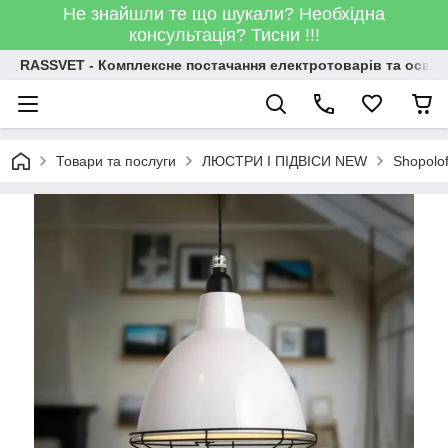
Не знайшли те що шукали? Необхідна
консультація? Тисни !!!
RASSVET - Комплексне постачання електротоварів та освіт
Товари та послуги
ЛЮСТРИ І ПІДВІСИ NEW
Shopolo