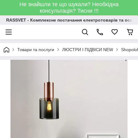
Не знайшли те що шукали? Необхідна
консультація? Тисни !!!
RASSVET - Комплексне постачання електротоварів та освіт
Товари та послуги
ЛЮСТРИ І ПІДВІСИ NEW
Shopolo