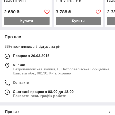
Grey D18/H30
GREY H16/D18
Grey
2 680
3 788
2 3
₴
₴
Купити
Купити
Про нас
88% позитивних з 8 відгуків за рік
Працює з 26.03.2015
м. Київ
Петропавловская вулиця, 6, Петропавлівська Борщагівка,
Київська обл., 08130, Київ, Україна
Контакти
Сьогодні працює з 08:00 до 18:00
Показати весь графік роботи
Про нас