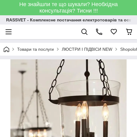
Не знайшли те що шукали? Необхідна
консультація? Тисни !!!
RASSVET - Комплексне постачання електротоварів та освіт
Товари та послуги
ЛЮСТРИ І ПІДВІСИ NEW
Shopolo