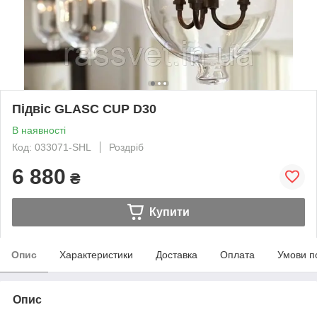
Підвіс GLASC CUP D30
В наявності
Код: 033071-SHL
Роздріб
6 880
₴
Купити
Опис
Характеристики
Доставка
Оплата
Умови п
Опис