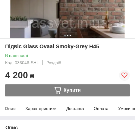
Підвіс Glass Ovaal Smoky-Grey H45
В наявності
Код: 036046-SHL
Роздріб
4 200
₴
Купити
Опис
Характеристики
Доставка
Оплата
Умови п
Опис