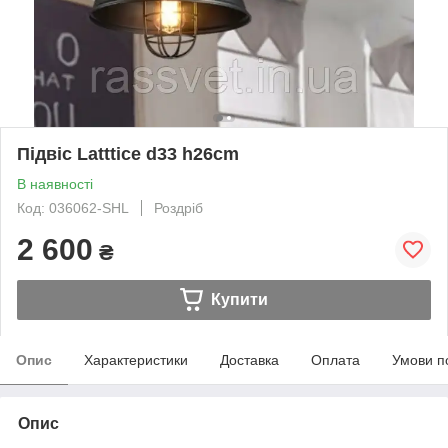
Підвіс Latttice d33 h26cm
В наявності
Код: 036062-SHL
Роздріб
2 600
₴
Купити
Опис
Характеристики
Доставка
Оплата
Умови п
Опис