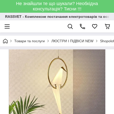
Не знайшли те що шукали? Необхідна
консультація? Тисни !!!
RASSVET - Комплексне постачання електротоварів та освіт
Товари та послуги
ЛЮСТРИ І ПІДВІСИ NEW
Shopolo