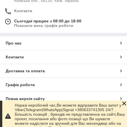
Київська обл., 08130, Київ, Україна
Контакти
Сьогодні працює з 08:00 до 18:00
Показати весь графік роботи
Про нас
Контакти
Доставка та оплата
Графік роботи
Повна версія сайту
Наразі неробочий час,Ви можете відправити Ваш запит у
Viber|Telegram|WhatsApp|Signal +380633741305 24/7 .
Сайт створено на маркетплейсі
Prom.ua
Більшість позицій , брендів не представленна на сайті,Ваш
проєкт, посилання або фото позиції що Ви шукаєте
можете надіслати на зручний для Вас месенджер або на
Політика конфіденційності