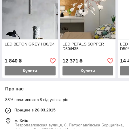
LED BETON GREY H30/D4
LED PETALS SOPPER
LED
D50/H35
D50
1 840
12 371
14 
₴
₴
Купити
Купити
Про нас
88% позитивних з 8 відгуків за рік
Працює з 26.03.2015
м. Київ
Петропавловская вулиця, 6, Петропавлівська Борщагівка,