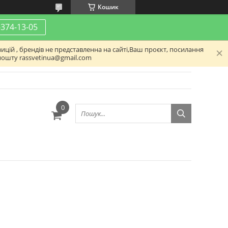
Кошик
-374-13-05
ицій , брендів не представленна на сайті,Ваш проєкт, посилання
пошту rassvetinua@gmail.com