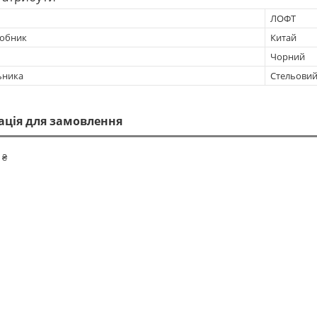
ЛОФТ
робник
Китай
Чорний
ьника
Стельови
ація для замовлення
 ₴