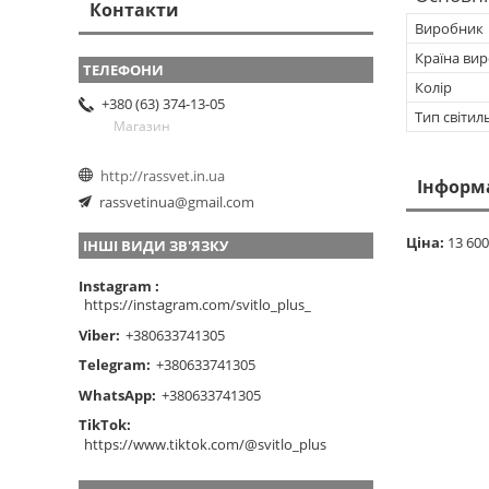
Контакти
Виробник
Країна ви
Колір
+380 (63) 374-13-05
Тип світил
Магазин
http://rassvet.in.ua
Інформ
rassvetinua@gmail.com
Ціна:
13 600
ІНШІ ВИДИ ЗВ'ЯЗКУ
Instagram
https://instagram.com/svitlo_plus_
Viber
+380633741305
Telegram
+380633741305
WhatsApp
+380633741305
TikTok
https://www.tiktok.com/@svitlo_plus