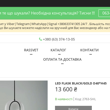
 те що шукали? Необхідна консультація? Тисни !!!
063
 у Viber|Telegram|WhatsApp|Signal +380633741305 24/7 . Більшість поз
що Ви шукаєте можете надіслати на зручний для Вас месенджер або на 
+380 (63) 374-13-05
RASSVET
КАТАЛОГ
КОНТАКТИ
ОПЛАТА ТА ДОСТАВКА
LED FLASK BLACK/GOLD D40*H45
13 600 ₴
В наявності
Код:
2763-SHL
Купити