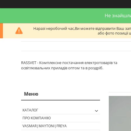
Не знайшли
Наразі неробочий час,Ви можете відправити Ваш запит
або фото позиції 
RASSVET - Комплексне постачання електротоварів та
освітлювальних приладів оптом та в роздріб.
КАТАЛОГ
ПРО КОМПАНІЮ
VASMAR|MAYTONI|FREYA