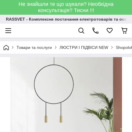
Не знайшли те що шукали? Необхідна
консультація? Тисни !!!
RASSVET - Комплексне постачання електротоварів та освіт
Товари та послуги
ЛЮСТРИ І ПІДВІСИ NEW
Shopolo