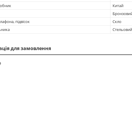
робник
Китай
Бронзови
лафона, підвісок
Скло
ьника
Стельови
ація для замовлення
₴