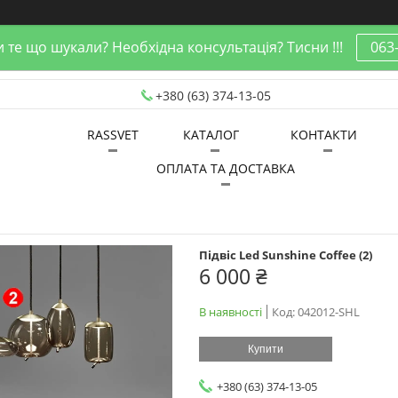
 те що шукали? Необхідна консультація? Тисни !!!
063
+380 (63) 374-13-05
RASSVET
КАТАЛОГ
КОНТАКТИ
ОПЛАТА ТА ДОСТАВКА
Підвіс Led Sunshine Coffee (2)
6 000 ₴
В наявності
Код:
042012-SHL
Купити
+380 (63) 374-13-05