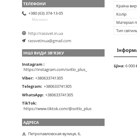
Країна ви
+380 (63) 374-13-05
Колір
Магазин
Матеріал п
Тип світил
http://rassvet.in.ua
rassvetinua@gmail.com
Інформ
ІНШІ ВИДИ ЗВ'ЯЗКУ
Instagram
Ціна:
6 000 
https://instagram.com/svitlo_plus_
Viber
+380633741305
Telegram
+380633741305
WhatsApp
+380633741305
TikTok
https://www.tiktok.com/@svitlo_plus
Петропавловская вулиця, 6,