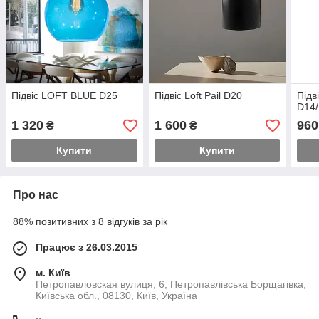
Підвіс LOFT BLUE D25
Підвіс Loft Pail D20
Під
D14
1 320
1 600
960
₴
₴
Купити
Купити
Про нас
88% позитивних з 8 відгуків за рік
Працює з 26.03.2015
м. Київ
Петропавловская вулиця, 6, Петропавлівська Борщагівка,
Київська обл., 08130, Київ, Україна