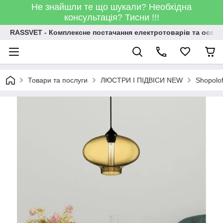
Не знайшли те що шукали? Необхідна
консультація? Тисни !!!
RASSVET - Комплексне постачання електротоварів та освіт
Товари та послуги
ЛЮСТРИ І ПІДВІСИ NEW
Shopolo