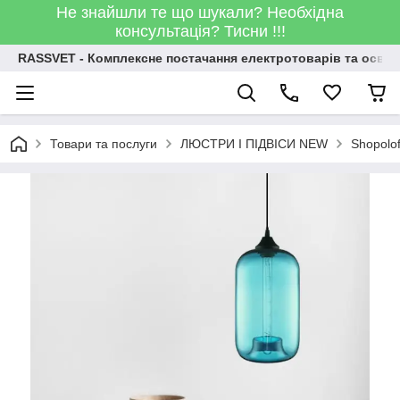
Не знайшли те що шукали? Необхідна
консультація? Тисни !!!
RASSVET - Комплексне постачання електротоварів та освіт
Товари та послуги
ЛЮСТРИ І ПІДВІСИ NEW
Shopolo