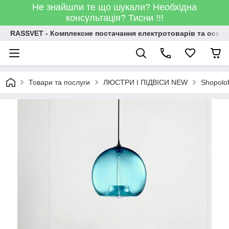
Не знайшли те що шукали? Необхідна
консультація? Тисни !!!
RASSVET - Комплексне постачання електротоварів та освіт
Товари та послуги
ЛЮСТРИ І ПІДВІСИ NEW
Shopolo