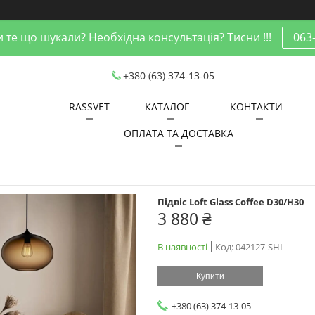
 те що шукали? Необхідна консультація? Тисни !!!
063
+380 (63) 374-13-05
RASSVET
КАТАЛОГ
КОНТАКТИ
ОПЛАТА ТА ДОСТАВКА
Підвіс Loft Glass Coffee D30/H30
3 880 ₴
В наявності
Код:
042127-SHL
Купити
+380 (63) 374-13-05