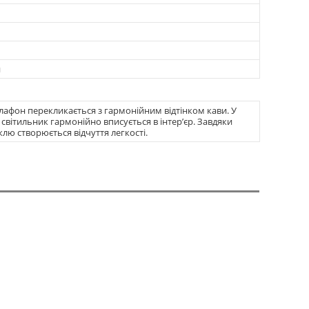
й
лафон перекликається з гармонійним відтінком кави. У
 світильник гармонійно вписується в інтер’єр. Завдяки
лю створюється відчуття легкості.