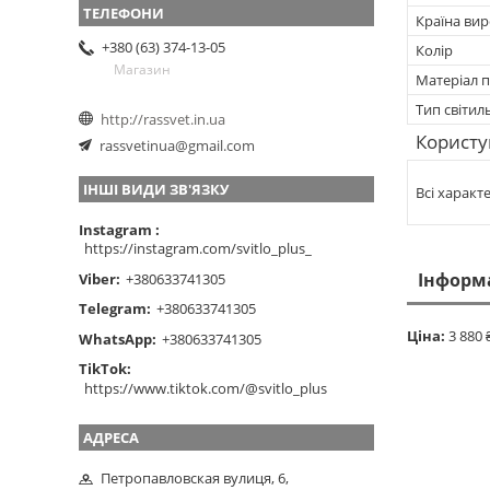
Країна ви
+380 (63) 374-13-05
Колір
Магазин
Матеріал п
Тип світил
http://rassvet.in.ua
Користу
rassvetinua@gmail.com
ІНШІ ВИДИ ЗВ'ЯЗКУ
Всі характ
Instagram
https://instagram.com/svitlo_plus_
Інформ
Viber
+380633741305
Telegram
+380633741305
Ціна:
3 880 
WhatsApp
+380633741305
TikTok
https://www.tiktok.com/@svitlo_plus
Петропавловская вулиця, 6,