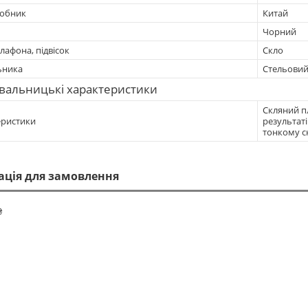
робник
Китай
Чорний
лафона, підвісок
Скло
ьника
Стельови
вальницькі характеристики
Скляний п
еристики
результаті
тонкому ск
ація для замовлення
₴