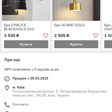
Бра CHALICE
Бра SCAND GOLD
Бра 
BLACK/GOLD D13
Chim
3 030
2 505
1 0
₴
₴
Купити
Купити
Про нас
88% позитивних з 8 відгуків за рік
Працює з 26.03.2015
м. Київ
Петропавловская вулиця, 6, Петропавлівська Борщагівка,
Київська обл., 08130, Київ, Україна
Контакти