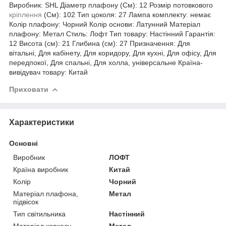
Виробник: SHL Діаметр плафону (См): 12 Розмір потовкового
кріплення
(См): 102 Тип цоколя: 27 Лампа комплекту: немає
Колір плафону: Чорний Колір основи: Латунний Матеріал
плафону: Метал Стиль: Лофт Тип товару: Настінний Гарантія:
12 Висота (см): 21 Глибина (см): 27 Призначення: Для
вітальні, Для кабінету, Для коридору, Для кухні, Для офісу, Для
передпокої, Для спальні, Для холла, універсальне Країна-
вивідувач товару: Китай
Приховати
Характеристики
Основні
Виробник
ЛОФТ
Країна виробник
Китай
Колір
Чорний
Матеріал плафона,
Метал
підвісок
Тип світильника
Настінний
Матеріал каркасу
Метал