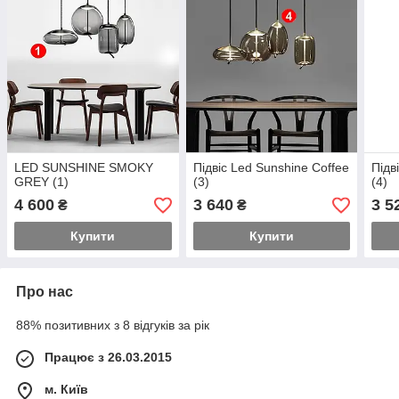
LED SUNSHINE SMOKY
Підвіс Led Sunshine Coffee
Підв
GREY (1)
(3)
(4)
4 600
3 640
3 5
₴
₴
Купити
Купити
Про нас
88% позитивних з 8 відгуків за рік
Працює з 26.03.2015
м. Київ