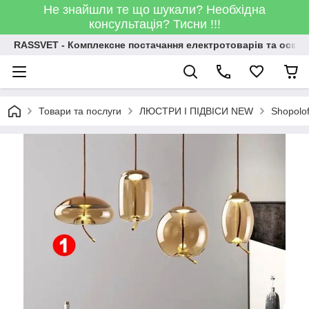
Не знайшли те що шукали? Необхідна
консультація? Тисни !!!
RASSVET - Комплексне постачання електротоварів та освіт
Товари та послуги
ЛЮСТРИ І ПІДВІСИ NEW
Shopolo