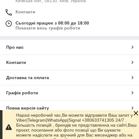
Київська обл., 08130, Київ, Україна
Контакти
Сьогодні працює з 08:00 до 18:00
Показати весь графік роботи
Про нас
Контакти
Доставка та оплата
Графік роботи
Повна версія сайту
Наразі неробочий час,Ви можете відправити Ваш запит у
Viber|Telegram|WhatsApp|Signal +380633741305 24/7 .
Сайт створено на маркетплейсі
Prom.ua
Більшість позицій , брендів не представленна на сайті,Ваш
проєкт, посилання або фото позиції що Ви шукаєте
можете надіслати на зручний для Вас месенджер або на
Політика конфіденційності