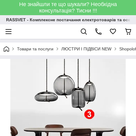
Не знайшли те що шукали? Необхідна
консультація? Тисни !!!
RASSVET - Комплексне постачання електротоварів та освіт
Товари та послуги
ЛЮСТРИ І ПІДВІСИ NEW
Shopolo