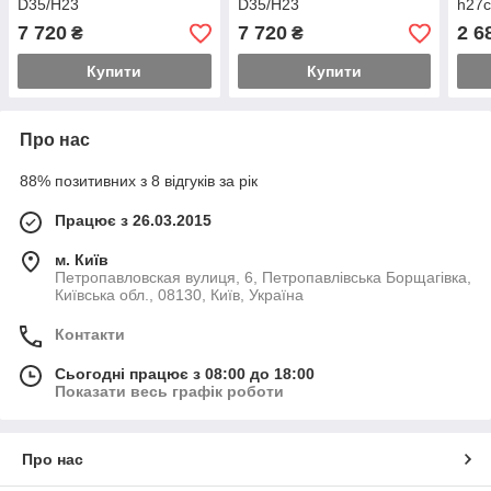
D35/H23
D35/H23
h27
7 720
7 720
2 6
₴
₴
Купити
Купити
Про нас
88% позитивних з 8 відгуків за рік
Працює з 26.03.2015
м. Київ
Петропавловская вулиця, 6, Петропавлівська Борщагівка,
Київська обл., 08130, Київ, Україна
Контакти
Сьогодні працює з 08:00 до 18:00
Показати весь графік роботи
Про нас