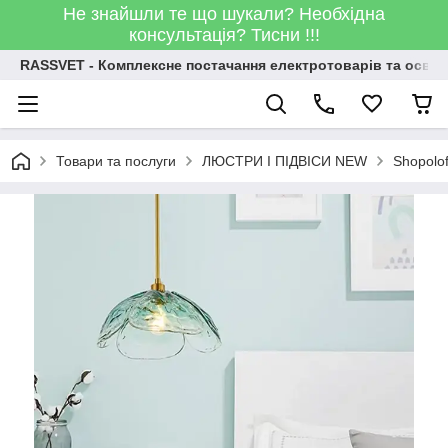
Не знайшли те що шукали? Необхідна
консультація? Тисни !!!
RASSVET - Комплексне постачання електротоварів та освіт
Товари та послуги
ЛЮСТРИ І ПІДВІСИ NEW
Shopolo