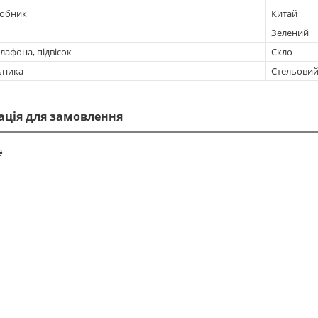
робник
Китай
Зелений
лафона, підвісок
Скло
ьника
Стельови
ація для замовлення
₴