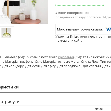
повернення товару протягом 14 дн
У компанії підключені електронні п
покидаючи сайту.
HL Діаметр (см): 35 Розмір потовкого
кріплення
(См): 12 Тип цоколя: 2
унь Матеріал плафону: Скло Матеріал основи: Метал Стиль: Лофт Тип товар
, Для коридору, Для кухні, Для офісу, Для передпокої, Для спальні, Для 
еристики
 атрибути
ЛОФТ