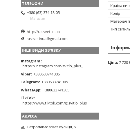
Країна ви
+380 (63) 374-13-05
Колір
Магазин
Матеріал п
Тип світил
http://rassvet.in.ua
rassvetinua@gmail.com
Інформ
ІНШІ ВИДИ ЗВ'ЯЗКУ
Instagram
Ціна:
7 720 
https://instagram.com/svitlo_plus_
Viber
+380633741305
Telegram
+380633741305
WhatsApp
+380633741305
TikTok
https://www.tiktok.com/@svitlo_plus
Петропавловская вулиця, 6,