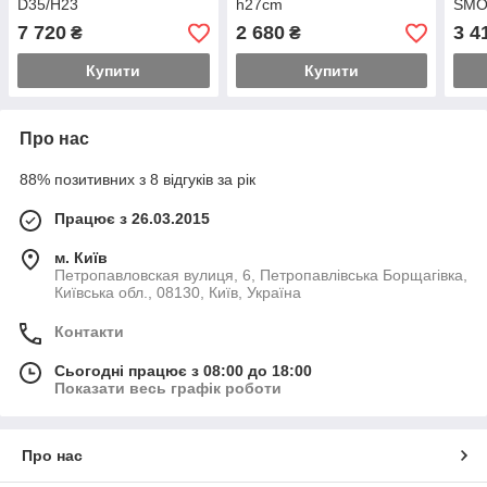
D35/H23
h27cm
SMO
7 720
2 680
3 4
₴
₴
Купити
Купити
Про нас
88% позитивних з 8 відгуків за рік
Працює з 26.03.2015
м. Київ
Петропавловская вулиця, 6, Петропавлівська Борщагівка,
Київська обл., 08130, Київ, Україна
Контакти
Сьогодні працює з 08:00 до 18:00
Показати весь графік роботи
Про нас