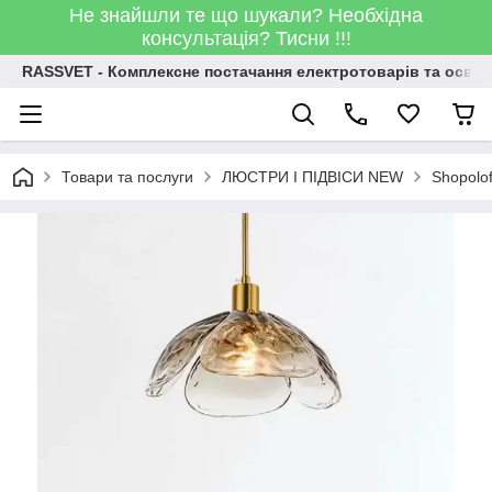
Не знайшли те що шукали? Необхідна
консультація? Тисни !!!
RASSVET - Комплексне постачання електротоварів та освіт
Товари та послуги
ЛЮСТРИ І ПІДВІСИ NEW
Shopolo