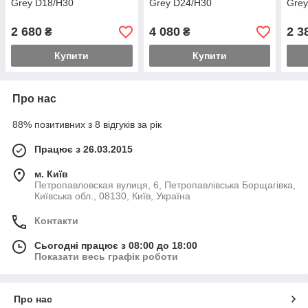
Grey D18/H30
Grey D24/H30
Grey
2 680
4 080
2 3
₴
₴
Купити
Купити
Про нас
88% позитивних з 8 відгуків за рік
Працює з 26.03.2015
м. Київ
Петропавловская вулиця, 6, Петропавлівська Борщагівка,
Київська обл., 08130, Київ, Україна
Контакти
Сьогодні працює з 08:00 до 18:00
Показати весь графік роботи
Про нас