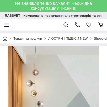
Не знайшли те що шукали? Необхідна
консультація? Тисни !!!
RASSVET - Комплексне постачання електротоварів та освіт
Товари та послуги
ЛЮСТРИ І ПІДВІСИ NEW
Shopolo