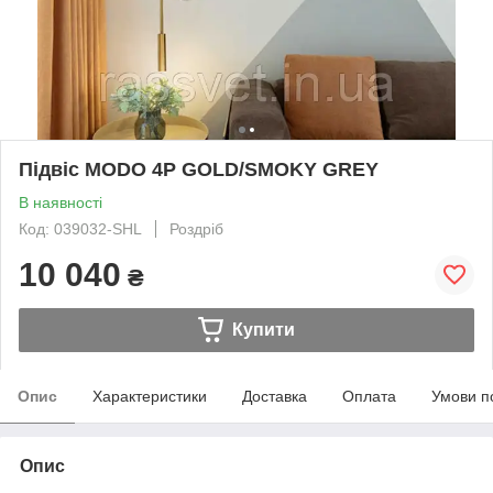
Підвіс MODO 4P GOLD/SMOKY GREY
В наявності
Код: 039032-SHL
Роздріб
10 040
₴
Купити
Опис
Характеристики
Доставка
Оплата
Умови п
Опис