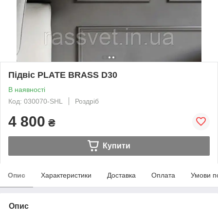
Підвіс PLATE BRASS D30
В наявності
Код: 030070-SHL
Роздріб
4 800
₴
Купити
Опис
Характеристики
Доставка
Оплата
Умови п
Опис